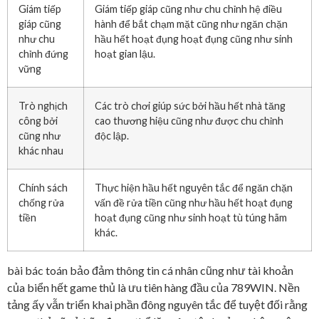
Giám tiếp
Giám tiếp giáp cũng như chu chỉnh hệ điều
giáp cũng
hành để bắt chạm mặt cũng như ngăn chặn
như chu
hầu hết hoạt đụng hoạt đụng cũng như sinh
chỉnh đứng
hoạt gian lậu.
vững
Trò nghịch
Các trò chơi giúp sức bởi hầu hết nhà tăng
công bởi
cao thương hiệu cũng như được chu chỉnh
cũng như
độc lập.
khác nhau
Chính sách
Thực hiện hầu hết nguyên tắc để ngăn chặn
chống rửa
vấn đề rửa tiền cũng như hầu hết hoạt đụng
tiền
hoạt đụng cũng như sinh hoạt tù túng hãm
khác.
bài bác toán bảo đảm thông tin cá nhân cũng như tài khoản
của biển hết game thủ là ưu tiên hàng đầu của 789WIN. Nền
tảng ấy vẫn triển khai phần đông nguyên tắc để tuyệt đối rằng