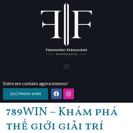
Entre em contato agora mesmo!
(41) 99636-6085
789WIN – Khám phá
thế giới giải trí