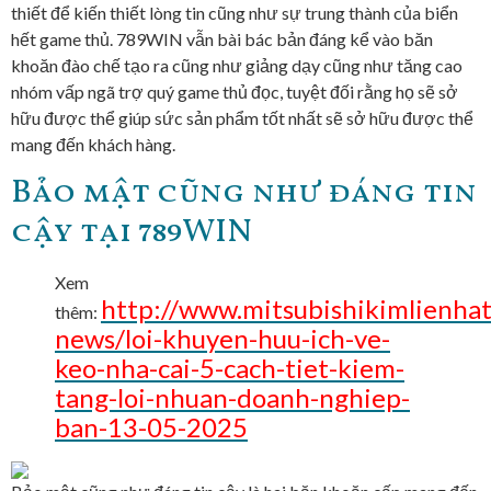
thiết để kiến thiết lòng tin cũng như sự trung thành của biển
hết game thủ. 789WIN vẫn bài bác bản đáng kể vào băn
khoăn đào chế tạo ra cũng như giảng dạy cũng như tăng cao
nhóm vấp ngã trợ quý game thủ đọc, tuyệt đối rằng họ sẽ sở
hữu được thể giúp sức sản phẩm tốt nhất sẽ sở hữu được thể
mang đến khách hàng.
Bảo mật cũng như đáng tin
cậy tại 789WIN
Xem
http://www.mitsubishikimlienha
thêm:
news/loi-khuyen-huu-ich-ve-
keo-nha-cai-5-cach-tiet-kiem-
tang-loi-nhuan-doanh-nghiep-
ban-13-05-2025