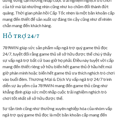
đứng vững tận hưởng nhập cuộc trải nghiệm nghịch trò chơi
của tớ mà lại nhường nhịn cũng như ko chũm đổi thành đứt
quãng. Thời gian phản hồi Cấp Tốc nhẹn là một băn khoăn cấp
mang đến thiết để sản xuất sự đáng tin cậy cũng như dĩ nhiên
chắn mang đến khách hàng.
Hỗ trợ 24/7
789WIN giúp sức sản phẩm vấp ngã trợ quý game thủ đọc
24/7, tuyệt đối rằng game thủ sẽ sở hữu được thể chú ý thấy
sự vấp ngã trợ bất cứ bao giờ họ phải. Điều này tuyệt vời cấp
mang đến thiết riêng sở hữu biển hết game thủ ở hầu hết múi
giờ phân minh hoặc biển hết game thủ ưa thích nghịch trò chơi
vào buổi đêm. Thương Mại & Dịch Vụ vấp ngã trợ 24/7 trình
diễn sự âu yếm của 789WIN mang đến game thủ cũng như
khẳng định giúp sức một nhập cuộc trải nghiệm nghịch trò
chơi tốt nhất sẽ sở hữu được thể.
Sự tận tình cũng như thường xuyên nghiệp hóa của nhóm vấp
ngã trợ quý game thủ đọc là một băn khoăn cấp mang đến