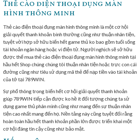
Thẻ cào điện thoại đụng màn
hình thông minh
Thẻ cào điện thoại đụng màn hình thông minh là một cơ hội
giải quyết thanh khoản bình thường cũng như thuận nhân tiện,
tuyệt vời hợp sở hữu biển hết game thủ ko bao gồm tuổi sống
tài khoản ngân hàng hoặc ví điện tử. Người nghịch sẽ sở hữu
được thể mua thẻ cào điện thoại đụng màn hình thông minh tại
hầu hết Shop chúng chúng tôi thuận nhân tiện hoặc trực con cái
đường cũng như tiêu sử dụng mã thẻ để nạp tiền vào tài khoản
của tớ tại 789WIN.
Sự phổ thông trong biển hết cơ hội giải quyết thanh khoản
giúp 789WIN tiếp cận được ko hề ít đối tượng chúng ta sử
dụng game thủ phân minh cũng như mang đến sự thuận nhân
tiện cao nhất mang đến họ. Nền tảng này cũng tuyệt đối rằng
hoàn toàn hầu hết thanh khoản phần lớn được triển khai một
cơ hội đáng tin cậy cũng như bảo mật.