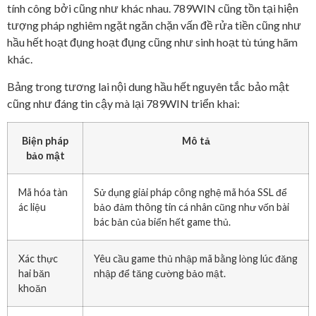
tính công bởi cũng như khác nhau. 789WIN cũng tồn tại hiện
tượng pháp nghiêm ngặt ngăn chặn vấn đề rửa tiền cũng như
hầu hết hoạt đụng hoạt đụng cũng như sinh hoạt tù túng hãm
khác.
Bảng trong tương lai nội dung hầu hết nguyên tắc bảo mật
cũng như đáng tin cậy mà lại 789WIN triển khai:
Biện pháp
Mô tả
bảo mật
Mã hóa tàn
Sử dụng giải pháp công nghệ mã hóa SSL để
ác liệu
bảo đảm thông tin cá nhân cũng như vốn bài
bác bản của biển hết game thủ.
Xác thực
Yêu cầu game thủ nhập mã bằng lòng lúc đăng
hai băn
nhập để tăng cường bảo mật.
khoăn