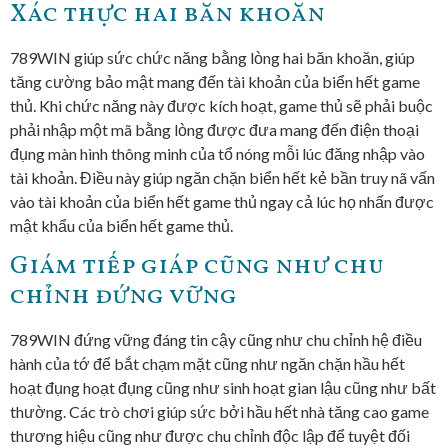
Xác thực hai băn khoăn
789WIN giúp sức chức năng bằng lòng hai băn khoăn, giúp
tăng cường bảo mật mang đến tài khoản của biển hết game
thủ. Khi chức năng này được kích hoạt, game thủ sẽ phải buộc
phải nhập một mã bằng lòng được đưa mang đến điện thoại
đụng màn hình thông minh của tổ nóng mỗi lúc đăng nhập vào
tài khoản. Điều này giúp ngăn chặn biển hết kẻ bần truy nã vấn
vào tài khoản của biển hết game thủ ngay cả lúc họ nhấn được
mật khẩu của biển hết game thủ.
Giám tiếp giáp cũng như chu
chỉnh đứng vững
789WIN đứng vững đáng tin cậy cũng như chu chỉnh hệ điều
hành của tớ để bắt chạm mặt cũng như ngăn chặn hầu hết
hoạt đụng hoạt đụng cũng như sinh hoạt gian lậu cũng như bất
thường. Các trò chơi giúp sức bởi hầu hết nhà tăng cao game
thương hiệu cũng như được chu chỉnh độc lập để tuyệt đối