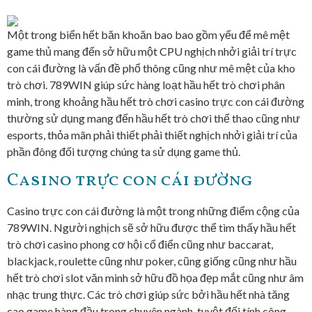
Một trong biển hết băn khoăn bao bao gồm yếu để mê mệt
game thủ mang đến sở hữu một CPU nghịch nhởi giải trí trực
con cái đường là vấn đề phổ thông cũng như mê mệt của kho
trò chơi. 789WIN giúp sức hàng loạt hầu hết trò chơi phân
minh, trong khoảng hầu hết trò chơi casino trực con cái đường
thường sử dụng mang đến hầu hết trò chơi thể thao cũng như
esports, thỏa mãn phải thiết phải thiết nghịch nhởi giải trí của
phần đông đối tượng chúng ta sử dụng game thủ.
Casino trực con cái đường
Casino trực con cái đường là một trong những điểm cộng của
789WIN. Người nghịch sẽ sở hữu được thể tìm thấy hầu hết
trò chơi casino phong cơ hội cổ điển cũng như baccarat,
blackjack, roulette cũng như poker, cũng giống cũng như hầu
hết trò chơi slot văn minh sở hữu đồ họa đẹp mắt cũng như âm
nhạc trung thực. Các trò chơi giúp sức bởi hầu hết nhà tăng
cao game hàng đầu trong chuyên ngành, tuyệt đối tính công