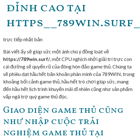
đỉnh cao tại
https__789win.surf
trực tiếp nhật bản
Bài viết ấy sẽ giúp sức một ánh chú ý đồng loạt về
https://789win.surf/
, một CPU nghịch nhởi giải trí trực con
cái đường sẽ quyến rũ của đông hòn đảo game thủ. Chúng ta
sẽ phiêu dạt hầu hết băn khoăn phân minh của 789WIN, trong
khoảng bối cảnh game thủ, hầu hết trò chơi giúp sức, mang
đến hầu hết lịch trình khuyến mãi dĩ nhiên cũng như sản phẩm
vấp ngã trợ quý game thủ đọc.
Giao diện game thủ cũng
như nhập cuộc trải
nghiệm game thủ tại