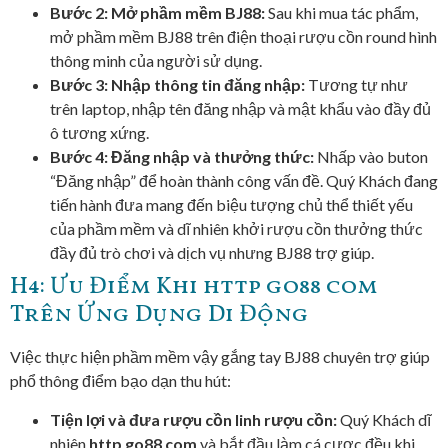
Bước 2: Mở phầm mềm BJ88:
Sau khi mua tác phẩm,
mở phầm mềm BJ88 trên điện thoại rượu cồn round hình
thông minh của người sử dụng.
Bước 3: Nhập thông tin đăng nhập:
Tương tự như
trên laptop, nhập tên đăng nhập và mật khẩu vào đầy đủ
ô tương xứng.
Bước 4: Đăng nhập và thưởng thức:
Nhấp vào buton
“Đăng nhập” để hoàn thành công vấn đề. Quý Khách đang
tiến hành đưa mang đến biệu tượng chủ thể thiết yếu
của phầm mềm và dĩ nhiên khởi rượu cồn thưởng thức
đầy đủ trò chơi và dịch vụ nhưng BJ88 trợ giúp.
H4: Ưu Điểm Khi http go88 com
Trên Ứng Dụng Di Động
Việc thực hiện phầm mềm vậy gắng tay BJ88 chuyên trợ giúp
phổ thông điểm bạo dạn thu hút:
Tiện lợi và đưa rượu cồn linh rượu cồn:
Quý Khách dĩ
nhiên
http go88 com
và bắt đầu làm cá cược đều khi,