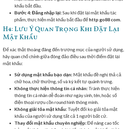
khẩu bắt đầu.
Bước 4: Đăng nhập lại:
Sau khi đặt lại mật khẩu tác
phẩm, thực hiện mật khẩu bắt đầu để
http go88 com
.
H4: Lưu Ý Quan Trọng Khi Đặt Lại
Mật Khẩu
Để xác thật thoáng đãng đến trương mục của người sử dụng,
hãy quan chổ chính giữa đông đảo điều sau thời điểm đặt lại
mật khẩu:
Sử dụng mật khẩu bạo dạn:
Mật khẩu đề nghị thả cả
chữ hoa, chữ thường, số và ký kết tự quánh trưng.
Không thực hiện thông tin cá nhân:
Tránh thực hiện
thông tin cá nhân dễ đoán như ngày sinh, tên, hoặc số
điện thoại rượu cồn round hình thông minh.
Không giải tỏa mật khẩu:
Tuyệt đối ko giải tỏa mật
khẩu của người sử dụng tất cả 1 người bất cứ.
Thay đổi mật khẩu chuyên nghiệp:
Để nâng cao tốc