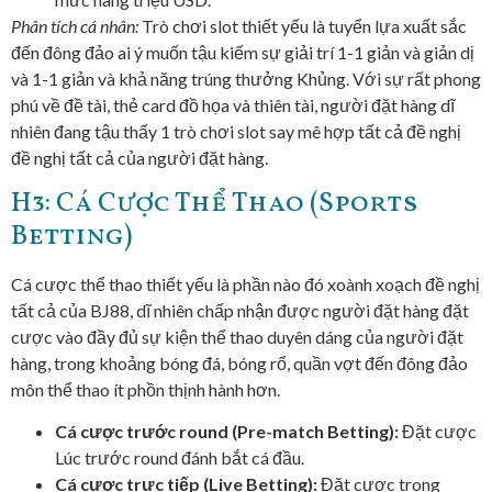
Phân tích cá nhân:
Trò chơi slot thiết yếu là tuyển lựa xuất sắc
đến đông đảo ai ý muốn tậu kiếm sự giải trí 1-1 giản và giản dị
và 1-1 giản và khả năng trúng thưởng Khủng. Với sự rất phong
phú về đề tài, thẻ card đồ họa và thiên tài, người đặt hàng dĩ
nhiên đang tậu thấy 1 trò chơi slot say mê hợp tất cả đề nghị
đề nghị tất cả của người đặt hàng.
H3: Cá Cược Thể Thao (Sports
Betting)
Cá cược thể thao thiết yếu là phần nào đó xoành xoạch đề nghị
tất cả của BJ88, dĩ nhiên chấp nhận được người đặt hàng đặt
cược vào đầy đủ sự kiện thể thao duyên dáng của người đặt
hàng, trong khoảng bóng đá, bóng rổ, quần vợt đến đông đảo
môn thể thao ít phồn thịnh hành hơn.
Cá cược trước round (Pre-match Betting):
Đặt cược
Lúc trước round đánh bắt cá đầu.
Cá cược trực tiếp (Live Betting):
Đặt cược trong