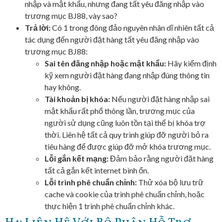
nhập và mật khẩu, nhưng đang tất yêu đăng nhập vào
trương mục BJ88, vày sao?
Trả lời:
Có 1 trong đông đảo nguyên nhân dĩ nhiên tất cả
tác dụng đến người đặt hàng tất yêu đăng nhập vào
trương mục BJ88:
Sai tên đăng nhập hoặc mật khẩu:
Hãy kiểm định
kỹ xem người đặt hàng đang nhập đúng thông tin
hay không.
Tài khoản bị khóa:
Nếu người đặt hàng nhập sai
mật khẩu rất phổ thông lần, trương mục của
người sử dụng cũng luôn tồn tại thể bị khóa trợ
thời. Liên hệ tất cả quy trình giúp đỡ người bỏ ra
tiêu hàng để được giúp đỡ mở khóa trương mục.
Lỗi gắn kết mạng:
Đảm bảo rằng người đặt hàng
tất cả gắn kết internet bình ổn.
Lỗi trình phê chuẩn chỉnh:
Thử xóa bộ lưu trữ
cache và cookie của trình phê chuẩn chỉnh, hoặc
thực hiện 1 trình phê chuẩn chỉnh khác.