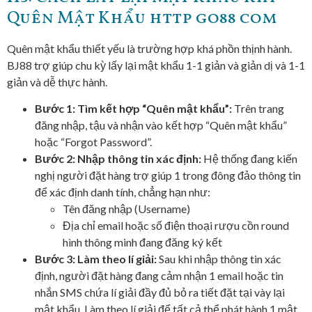
Quên Mật Khẩu http go88 com
Quên mật khẩu thiết yếu là trường hợp khá phồn thịnh hành.
BJ88 trợ giúp chu kỳ lấy lại mật khẩu 1-1 giản và giản dị và 1-1
giản và dễ thực hành.
Bước 1: Tìm kết hợp “Quên mật khẩu”:
Trên trang
đăng nhập, tậu và nhận vào kết hợp “Quên mật khẩu”
hoặc “Forgot Password”.
Bước 2: Nhập thông tin xác định:
Hệ thống đang kiến
nghị người đặt hàng trợ giúp 1 trong đông đảo thông tin
để xác định danh tính, chẳng hạn như:
Tên đăng nhập (Username)
Địa chỉ email hoặc số điện thoại rượu cồn round
hình thông minh đang đăng ký kết
Bước 3: Làm theo lí giải:
Sau khi nhập thông tin xác
định, người đặt hàng đang cảm nhận 1 email hoặc tin
nhắn SMS chứa lí giải đầy đủ bỏ ra tiết đặt tại vày lại
mật khẩu. Làm theo lí giải để tất cả thể phát hành 1 mật