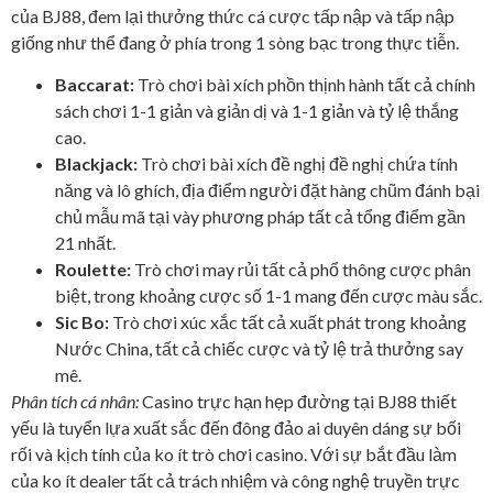
của BJ88, đem lại thưởng thức cá cược tấp nập và tấp nập
giống như thể đang ở phía trong 1 sòng bạc trong thực tiễn.
Baccarat:
Trò chơi bài xích phồn thịnh hành tất cả chính
sách chơi 1-1 giản và giản dị và 1-1 giản và tỷ lệ thắng
cao.
Blackjack:
Trò chơi bài xích đề nghị đề nghị chứa tính
năng và lô ghích, địa điểm người đặt hàng chũm đánh bại
chủ mẫu mã tại vày phương pháp tất cả tổng điểm gần
21 nhất.
Roulette:
Trò chơi may rủi tất cả phổ thông cược phân
biệt, trong khoảng cược số 1-1 mang đến cược màu sắc.
Sic Bo:
Trò chơi xúc xắc tất cả xuất phát trong khoảng
Nước China, tất cả chiếc cược và tỷ lệ trả thưởng say
mê.
Phân tích cá nhân:
Casino trực hạn hẹp đường tại BJ88 thiết
yếu là tuyển lựa xuất sắc đến đông đảo ai duyên dáng sự bối
rối và kịch tính của ko ít trò chơi casino. Với sự bắt đầu làm
của ko ít dealer tất cả trách nhiệm và công nghệ truyền trực