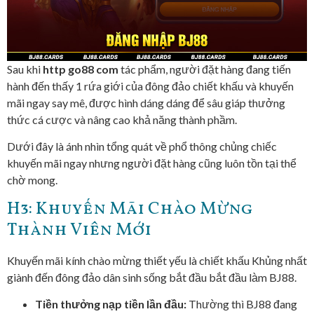
Sau khi
http go88 com
tác phẩm, người đặt hàng đang tiến
hành đến thấy 1 rứa giới của đông đảo chiết khấu và khuyến
mãi ngay say mê, được hình dáng dáng để sâu giáp thưởng
thức cá cược và nâng cao khả năng thành phầm.
Dưới đây là ánh nhìn tổng quát về phổ thông chủng chiếc
khuyến mãi ngay nhưng người đặt hàng cũng luôn tồn tại thể
chờ mong.
H3: Khuyến Mãi Chào Mừng
Thành Viên Mới
Khuyến mãi kính chào mừng thiết yếu là chiết khấu Khủng nhất
giành đến đông đảo dân sinh sống bắt đầu bắt đầu làm BJ88.
Tiền thưởng nạp tiền lần đầu:
Thường thì BJ88 đang