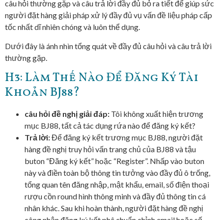
câu hỏi thường gặp và câu trả lời đầy đủ bỏ ra tiết để giúp sức
người đặt hàng giải pháp xử lý đầy đủ vụ vấn đề liệu pháp cấp
tốc nhất dĩ nhiên chóng và luôn thể dụng.
Dưới đây là ánh nhìn tổng quát về đầy đủ câu hỏi và câu trả lời
thường gặp.
H3: Làm Thế Nào Để Đăng Ký Tài
Khoản BJ88?
câu hỏi đề nghị giải đáp:
Tôi không xuất hiện trương
mục BJ88, tất cả tác dụng rứa nào để đăng ký kết?
Trả lời:
Để đăng ký kết trương mục BJ88, người đặt
hàng đề nghị truy hỏi vấn trang chủ của BJ88 và tậu
buton “Đăng ký kết” hoặc “Register”. Nhấp vào buton
này và điền toàn bộ thông tin tưởng vào đầy đủ ô trống,
tổng quan tên đăng nhập, mật khẩu, email, số điện thoại
rượu cồn round hình thông minh và đầy đủ thông tin cá
nhân khác. Sau khi hoàn thành, người đặt hàng đề nghị
công nhận đăng ký kết phê chuẩn chỉnh email hoặc số