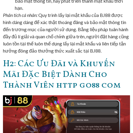
bảo mật thông tin, hãy phát triển thành mật khẩu thời
hạn.
Phân tích cá nhân:
Quy trình lấy lại mật khẩu của BJ88 được
hình dáng dáng để xác thật thoáng đãng và bảo mật thông tin
đến trương mục của người sử dụng. Bằng liệu pháp tuân hành
đầy đủ lí giải và quan chổ chính giữa trên, người đặt hàng cũng
luôn tồn tại thể luôn thể dụng lấy lại mật khẩu và liên tiếp tận
hưởng đông đảo thưởng thức xuất sắc tại BJ88.
H2: Các Ưu Đãi và Khuyến
Mãi Đặc Biệt Dành Cho
Thành Viên http go88 com