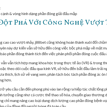
c
a cạnh & vòng hình dạng phần đông giải đấu mập
– Đột Phá Với Công Nghệ Vượt 
g cao cao vượt nhảy, j88bet cũng không hoàn thành xuôi đổi chũm
uyên này dự kiến vẫn sở hữu đến công việc bộc phá mập về mặt ma
 báo phần đông thành tích đến việc phân phối phần đông cuộc đấu 
 vẫn vẫn tích hợp mang khoa học trong thực tế ảo (VR) & trong th
ặc theo dõi cuộc đấu qua kính VR, sở hữu đến bắt đầu làm trải 
ưa thích, lịch sử vẻ vang xem, phân tách bóc tách phần đông ác ô
ng hơn.
ở yêu cầu cần đến phong phú vào lan rộng ra hiệp tác chất lỏng p
tinh tướng cũng như cá cược thể thao số hóa, chuyển giao thương 
ông chỉ mang nâng cao loại dung dịch lượng cao phần đông bệnh 
năm của đồng đội người bóng đá toàn cầu.