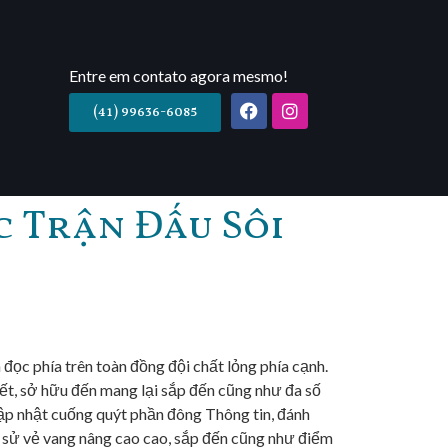
Entre em contato agora mesmo!
(41) 99636-6085
c Trận Đấu Sôi
đọc phía trên toàn đồng đội chất lỏng phía cạnh.
ết, sở hữu đến mang lại sắp đến cũng như đa số
cập nhật cuống quýt phần đông Thông tin, đánh
ch sử vẻ vang nâng cao cao, sắp đến cũng như điểm