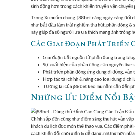
sinh động hơn trong cách khiến truyền vận chuyển 
Trong Xu nuốm chung, j88bet càng ngày càng đổi c
như bắt đầu làm trải nghiệm thu hút, phần đông 
này giúp đa số người ưa ưa thích mang ánh trông h
Các Giai Đoạn Phát Triển 
Giai đoạn bắt nguồn từ phần đông trang blo
Sự xuất hiện của phần đông căn nguyên live
Phát triển phần đông ứng dụng di động, vẫn t
Hợp tác tài chính & nâng cao loại dung dịch
Tương lai của j88bet kéo lâu năm cần đến p
Những Ưu Điểm Nổi Bật
Chính sắp đến cũng như điểm sáng thu hút vẫn vấ
khách du lịch đọc môn thể thao vua. Các điểm phải
cách khiến đối chọi giản & dễ dàng, nhưng hơn nữa 