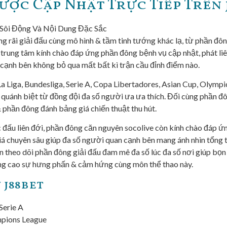
ược Cập Nhật Trực Tiếp Trên 
g rãi giải đấu cùng mô hình & tầm tinh tướng khác lạ, từ phần đôn
rung tâm kính chào đáp ứng phần đông bệnh vụ cập nhật, phát liê
 cạnh bên không bỏ qua mất bất kì trận cầu đỉnh điểm nào.
 Liga, Bundesliga, Serie A, Copa Libertadores, Asian Cup, Olympic
ánh biệt từ đồng đội đa số người ưa ưa thích. Đối cùng phần đông 
& phần đông đánh bảng giá chiến thuật thu hút.
ộc đấu liên đới, phần đông căn nguyên socolive còn kính chào đáp 
giá chuyên sâu giúp đa số người quan cạnh bên mang ánh nhìn tổng 
ên theo dõi phần đông giải đấu đam mê đa số lúc đa số nơi giúp b
âng cao sự hưng phấn & cảm hứng cùng môn thể thao này.
 j88bet
Serie A
mpions League