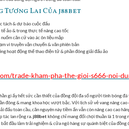
 Tương Lai Của j88bet
c tách & dự báo cuộc đấu
c tế ảo & trong thực tế nâng cao tốc
a nuốm căn cứ vào ác ôn liệu mập
ạm vi truyền vận chuyển & văn phiên bản
ng hoạt động thể thao điện tử & phần đông giải đấu ảo
.com/trade-kham-pha-the-gioi-s666-noi-d
ần gì ấy hết sức cần thiết của đồng đội đa số người tình bóng đá 
ần đông & mang khoa học vượt bậc. Với lịch sử vẻ vang nâng cao 
i đấu toàn cầu, căn nguyên này tiềm ẩn vẫn còn nâng cao cao hãn
 tác lan rộng ra.
j88bet
không chỉ mang đối chọi thuần là 1 trong
óa bắt đầu làm trải nghiệm & cửa ngõ hàng sự quánh biệt của đồng 