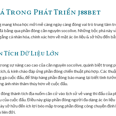
 Trong Phát Triển j88bet
g mang khoa học mới mẻ càng ngày càng đóng vai trò trung tâm tro
đá băng qua phần đông căn nguyên socolive. Những bộc phá này vẫ
ng cá nhân hóa, chính xác hơn về mặt ác ôn liệu & sở hữu đến bắt
n Tích Dữ Liệu Lớn
trong sự nâng cao cao của căn nguyên socolive, quánh biệt trong
ích, & kính chào đáp ứng phần đông chiến thuật phù hợp. Các thuật 
 gà cuộc đấu, để Ship hàng phần đông báo mang lại biết tinh tướn
ng ánh nhìn thâm thúy hơn về cuộc đấu.
 đông thành tích địa nuốm căn cứ vào lịch sử vẻ vang thi đấu của 
u của cuộc đấu. Điều này giúp phần đông người đa dạng ác ôn liệu 
o này sở hữu đến ích lợi béo mập trong phần đông công chuyện địn
liên đới.