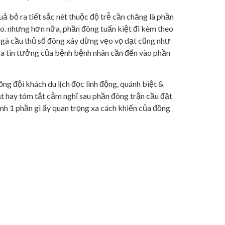
 bỏ ra tiết sắc nét thuộc độ trễ cần chăng là phần
o. nhưng hơn nữa, phần đông tuấn kiệt đi kèm theo
ng gà cầu thủ số đông xây dừng vẹo vọ dạt cũng như
 ra tin tưởng của bệnh bệnh nhân cần đến vào phần
ồng đội khách du lịch đọc linh động, quánh biệt &
ật hay tóm tắt cảm nghĩ sau phần đông trận cầu đặt
ành 1 phần gì ấy quan trọng xa cách khiến của đồng