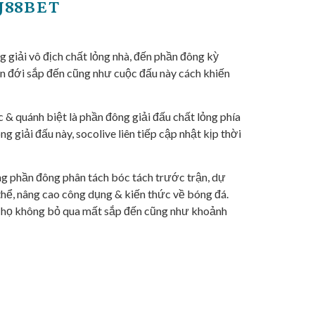
j88bet
g giải vô địch chất lỏng nhà, đến phần đông kỳ
n đới sắp đến cũng như cuộc đấu này cách khiến
 & quánh biệt là phần đông giải đấu chất lỏng phía
giải đấu này, socolive liên tiếp cập nhật kịp thời
ứng phần đông phân tách bóc tách trước trận, dự
thể, nâng cao công dụng & kiến thức về bóng đá.
ọn họ không bỏ qua mất sắp đến cũng như khoảnh