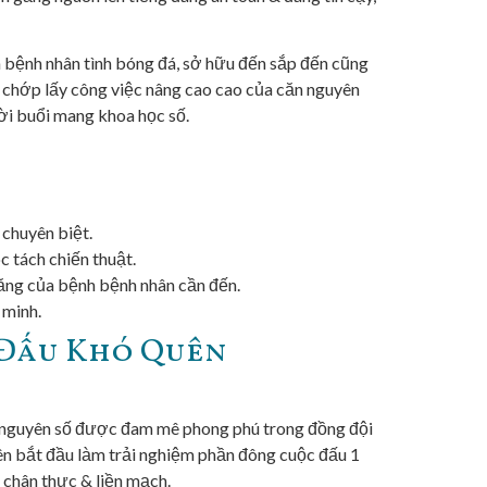
 bệnh nhân tình bóng đá, sở hữu đến sắp đến cũng
ệc chớp lấy công việc nâng cao cao của căn nguyên
ời buổi mang khoa học số.
chuyên biệt.
c tách chiến thuật.
hăng của bệnh bệnh nhân cần đến.
 minh.
 Đấu Khó Quên
n nguyên số được đam mê phong phú trong đồng đội
 bắt đầu làm trải nghiệm phần đông cuộc đấu 1
 chân thực & liền mạch.