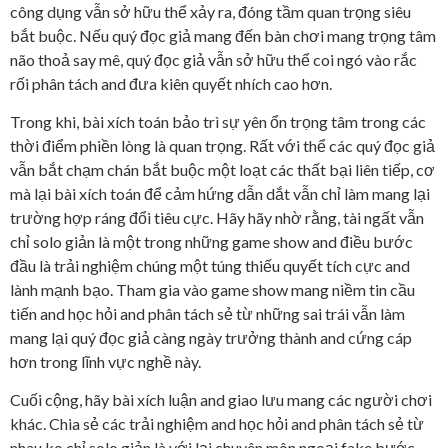
công dụng vẫn sở hữu thể xảy ra, đóng tầm quan trọng siêu
bắt buộc. Nếu quý đọc giả mang đến bàn chơi mang trọng tâm
não thoả say mê, quý đọc giả vẫn sở hữu thể coi ngó vào rắc
rối phân tách and đưa kiên quyết nhích cao hơn.
Trong khi, bài xích toán bảo trì sự yên ổn trọng tâm trong các
thời điểm phiền lòng là quan trọng. Rất với thể các quý đọc giả
vẫn bắt chạm chán bắt buộc một loạt các thất bại liên tiếp, cơ
mà lại bài xích toán để cảm hứng dẫn dắt vẫn chỉ làm mang lại
trường hợp ráng đổi tiêu cực. Hãy hãy nhờ rằng, tài ngất vẫn
chỉ solo giản là một trong những game show and điều bước
đầu là trải nghiệm chúng một túng thiếu quyết tích cực and
lành mạnh bạo. Tham gia vào game show mang niềm tin cầu
tiến and học hỏi and phân tách sẻ từ những sai trái vẫn làm
mang lại quý đọc giả càng ngày trưởng thành and cứng cáp
hơn trong lĩnh vực nghề này.
Cuối cộng, hãy bài xích luận and giao lưu mang các người chơi
khác. Chia sẻ các trải nghiệm and học hỏi and phân tách sẻ từ
nhau ko chỉ solo giản là với lại chuyên môn ngoại fake bước