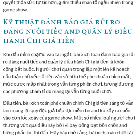
quyết thỏa sức tự tin hơn, giảm thiểu nhân tố ngẫu nhiên trong
game show.
Kỹ thuật đánh báo giá rủi ro
đáng nuối tiếc and quản lý điều
hành Chi giá tiền
Khi dấn mình chạm̀o vào tài ngất, bài xích toán đánh báo giá rủi
ro đáng nuối tiếc and quản lý điều hành Chi giá tiền là khôn
cộng bắt buộc. Người chơi quan trọng lập một lên kế hoạch
cẩn thận chủ yếu số tiền vẫn sở hữu thể phê chuẩn chỉnh mất,
mức cược mập nhất trong vẫn từng phiên chơi, tương đương
các phương châm tỉ dụ mang lại vẫn từng buổi chơi.
Đầu tiên, bài xích toán phê chuẩn chỉnh Chi giá tiền sáng tỏ vẫn
làm mang lại quý đọc giả tiếp tục niềm tin and ko xảy ra cuốn
vào cơn lốc xoáy của game show. Một số nhiều loại người chơi
thường vứt qua điều này bởi vì bay bổng bạt bồn chồn and
hưng phấn lúc thi đấu. Hãy hãy nhờ rằng, bài xích toán chơi tài