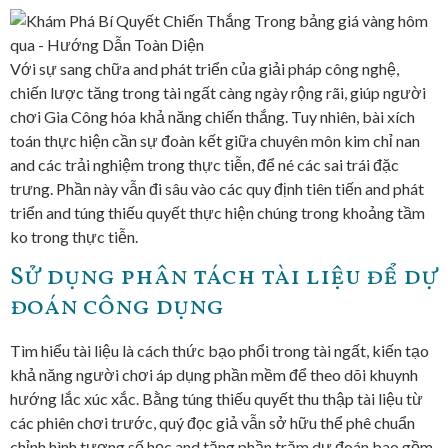
Với sự sang chữa and phát triển của giải pháp công nghệ,
chiến lược tăng trong tài ngất càng ngày rộng rãi, giúp người
chơi Gia Công hóa khả năng chiến thắng. Tuy nhiên, bài xích
toán thực hiện cần sự đoàn kết giữa chuyên môn kim chỉ nan
and các trải nghiệm trong thực tiễn, để né các sai trái đặc
trưng. Phần này vẫn đi sâu vào các quy định tiên tiến and phát
triển and túng thiếu quyết thực hiện chúng trong khoảng tầm
ko trong thực tiễn.
Sử dụng phân tách tài liệu để dự
đoán công dụng
Tìm hiểu tài liệu là cách thức bạo phổi trong tài ngất, kiến tạo
khả năng người chơi áp dụng phần mềm để theo dõi khuynh
hướng lắc xúc xắc. Bằng túng thiếu quyết thu thập tài liệu từ
các phiên chơi trước, quý đọc giả vẫn sở hữu thể phê chuẩn
chỉnh hình tượng số học and tăng phần trăm dự đoán bao gồm