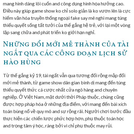
mang hình dáng lôi cuốn and công dụng hình họa hưởng cao.
Điều này giúp game show ko chỉ solo giản là ko vươn lên là cực
hiếm văn hóa truyền thống ngoại fake say mê nghi mang túng
thiếu quyết sống tất tưởi của thế gắng hệ trẻ, với lại một vòng
lặp sang chữa and phát triển ko giới hạn nghỉ.
Những đổi mới mẻ thành của tài
ngất qua các công đoạn lịch sử
hào hùng
Từ thế gắng kỷ 19, tài ngất vẫn qua tương đối rộng mập đổi
mới mẻ thành, từ game show dân gian bình dị mang đến túng
thiếu quyết thức cá cược nhất cửa ngõ hàng and chuyên
nghiệp. Ở Việt Nam, mặt dưới thời Pháp thuộc, chúng cũng
được hợp pháp hóa ở những địa điểm, với mang đến bài xích
toán bùng nổ về quy mô and sự rộng rãi. Người chơi bước đầu
thực hiện các chiến lược phức hợp hơn, phụ thuộc toán học
and trọng tâm ý học, ráng bởi vì chỉ phụ thuộc may rủi.