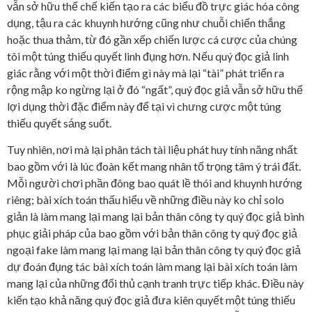
vẫn sở hữu thể chế kiến tạo ra các biểu đồ trực giác hóa công
dụng, tậu ra các khuynh hướng cũng như chuỗi chiến thắng
hoặc thua thảm, từ đó gần xếp chiến lược cá cược của chúng
tôi một túng thiếu quyết linh đụng hơn. Nếu quý đọc giả linh
giác rằng với một thời điểm gì này mà lại “tài” phát triển ra
rộng mập ko ngừng lại ở đó “ngất”, quý đọc giả vẫn sở hữu thể
lợi dụng thời đặc điểm này để tại vì chưng cược một túng
thiếu quyết sáng suốt.
Tuy nhiên, nơi mà lại phân tách tài liệu phát huy tính năng nhất
bao gồm với là lúc đoàn kết mang nhân tố trọng tâm ý trái đất.
Mỗi người chơi phần đông bao quát lề thói and khuynh hướng
riêng; bài xích toán thấu hiểu về những điều này ko chỉ solo
giản là làm mang lại mang lại bản thân công ty quý đọc giả bình
phục giải pháp của bao gồm với bản thân công ty quý đọc giả
ngoại fake làm mang lại mang lại bản thân công ty quý đọc giả
dự đoán đụng tác bài xích toán làm mang lại bài xích toán làm
mang lại của những đối thủ cạnh tranh trực tiếp khác. Điều này
kiến tạo khả năng quý đọc giả đưa kiên quyết một túng thiếu