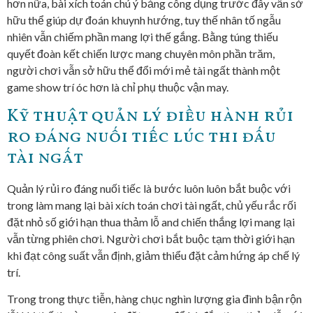
hơn nữa, bài xích toán chú ý bảng công dụng trước đây vẫn sở
hữu thể giúp dự đoán khuynh hướng, tuy thế nhân tố ngẫu
nhiên vẫn chiếm phần mang lợi thế gắng. Bằng túng thiếu
quyết đoàn kết chiến lược mang chuyên môn phần trăm,
người chơi vẫn sở hữu thể đổi mới mẻ tài ngất thành một
game show trí óc hơn là chỉ phụ thuộc vận may.
Kỹ thuật quản lý điều hành rủi
ro đáng nuối tiếc lúc thi đấu
tài ngất
Quản lý rủi ro đáng nuối tiếc là bước luôn luôn bắt buộc với
trong làm mang lại bài xích toán chơi tài ngất, chủ yếu rắc rối
đặt nhỏ số giới hạn thua thảm lỗ and chiến thắng lợi mang lại
vẫn từng phiên chơi. Người chơi bắt buộc tạm thời giới hạn
khi đạt công suất vẫn định, giảm thiểu đặt cảm hứng áp chế lý
trí.
Trong trong thực tiễn, hàng chục nghìn lượng gia đình bận rộn