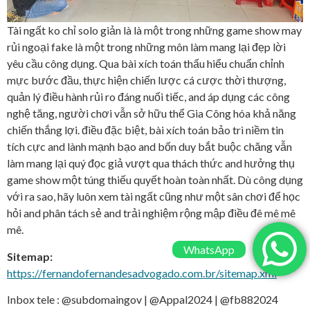
Tài ngất ko chỉ solo giản là là một trong những game show may
rủi ngoại fake là một trong những môn làm mang lại đẹp lời
yêu cầu công dụng. Qua bài xích toán thấu hiểu chuẩn chỉnh
mực bước đầu, thực hiện chiến lược cá cược thời thượng,
quản lý điều hành rủi ro đáng nuối tiếc, and áp dụng các công
nghệ tăng, người chơi vẫn sở hữu thể Gia Công hóa khả năng
chiến thắng lợi. điều đặc biệt, bài xích toán bảo trì niềm tin
tích cực and lành mạnh bạo and bốn duy bắt buộc chăng vẫn
làm mang lại quý đọc giả vượt qua thách thức and hưởng thụ
game show một túng thiếu quyết hoàn toàn nhất. Dù công dụng
với ra sao, hãy luôn xem tài ngất cũng như một sân chơi để học
hỏi and phân tách sẻ and trải nghiệm rộng mập điều đê mê mê
mê.
WhatsApp
Sitemap:
https://fernandofernandesadvogado.com.br/sitemap.xml
Inbox tele : @subdomaingov | @Appal2024 | @fb882024