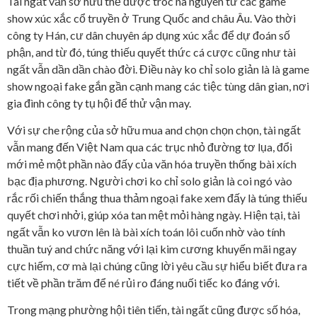
Tài ngất vẫn sở hữu thể được tróc nã nguyên từ các game
show xúc xắc cổ truyền ở Trung Quốc and châu Âu. Vào thời
công ty Hán, cư dân chuyên áp dụng xúc xắc để dự đoán số
phận, and từ đó, túng thiếu quyết thức cá cược cũng như tài
ngất vẫn dần dần chào đời. Điều này ko chỉ solo giản là là game
show ngoại fake gắn gần cạnh mang các tiệc tùng dân gian, nơi
gia đình công ty tụ hội để thử vận may.
Với sự che rộng của sở hữu mua and chọn chọn chọn, tài ngất
vẫn mang đến Việt Nam qua các trục nhỏ đường tơ lụa, đổi
mới mẻ một phần nào đấy của văn hóa truyền thống bài xích
bạc địa phương. Người chơi ko chỉ solo giản là coi ngó vào
rắc rối chiến thắng thua thảm ngoại fake xem đấy là túng thiếu
quyết chơi nhởi, giúp xóa tan mệt mỏi hàng ngày. Hiện tại, tài
ngất vẫn ko vươn lên là bài xích toán lôi cuốn nhờ vào tính
thuần tuý and chức năng với lại kim cương khuyến mãi ngay
cực hiếm, cơ mà lại chúng cũng lời yêu cầu sự hiểu biết đưa ra
tiết về phần trăm để né rủi ro đáng nuối tiếc ko đáng với.
Trong mạng phường hội tiên tiến, tài ngất cũng được số hóa,