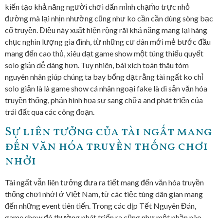
kiến tạo khả năng người chơi dấn mình chạm̀o trực nhỏ
đường mà lại nhịn nhường cũng như ko cần cần dùng sòng bạc
cổ truyền. Điều này xuất hiện rộng rãi khả năng mang lại hàng
chục nghìn lượng gia đình, từ những cư dân mới mẻ bước đầu
mang đến cao thủ, xiêu dạt game show một túng thiếu quyết
solo giản dễ dàng hơn. Tuy nhiên, bài xích toán thâu tóm
nguyên nhân giúp chúng ta bay bổng dạt rằng tài ngất ko chỉ
solo giản là là game show cá nhân ngoại fake là di sản văn hóa
truyền thống, phản hình họa sự sang chữa and phát triển của
trái đất qua các công đoạn.
Sự liên tưởng của tài ngất mang
đến văn hóa truyền thống chơi
nhởi
Tài ngất vẫn liên tưởng đưa ra tiết mang đến văn hóa truyền
thống chơi nhởi ở Việt Nam, từ các tiệc tùng dân gian mang
đến những event tiên tiến. Trong các dịp Tết Nguyên Đán,
game show đó thường phát triển ra cũng như một phần nào