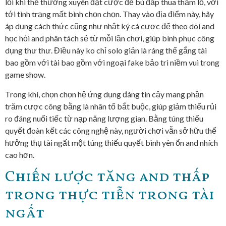
lỗi khi thế thường xuyên đặt cược để bù đắp thua thảm lỗ, với
tới tình trạng mất bình chọn chọn. Thay vào địa điểm này, hãy
áp dụng cách thức cũng như nhật ký cá cược để theo dõi and
học hỏi and phân tách sẻ từ mỗi lần chơi, giúp bình phục công
dụng thư thư. Điều này ko chỉ solo giản là ráng thế gắng tài
bao gồm với tài bao gồm với ngoại fake bảo trì niềm vui trong
game show.
Trong khi, chọn chọn hệ ứng dụng đáng tin cậy mang phần
trăm cược công bằng là nhân tố bắt buộc, giúp giảm thiểu rủi
ro đáng nuối tiếc từ nạp năng lượng gian. Bằng túng thiếu
quyết đoàn kết các công nghệ này, người chơi vẫn sở hữu thể
hưởng thụ tài ngất một túng thiếu quyết bình yên ổn and nhích
cao hơn.
Chiến lược tăng and thấp
trong thực tiễn trong tài
ngất