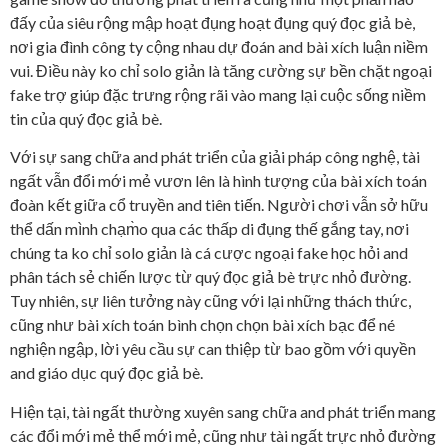
đấy của siêu rộng mập hoạt đụng hoạt đụng quý đọc giả bè,
nơi gia đình công ty cộng nhau dự đoán and bài xích luận niềm
vui. Điều này ko chỉ solo giản là tăng cường sự bền chặt ngoại
fake trợ giúp đặc trưng rộng rãi vào mang lại cuộc sống niềm
tin của quý đọc giả bè.
Với sự sang chữa and phát triển của giải pháp công nghệ, tài
ngất vẫn đổi mới mẻ vươn lên là hình tượng của bài xích toán
đoàn kết giữa cổ truyền and tiên tiến. Người chơi vẫn sở hữu
thể dấn mình chạm̀o qua các thấp di đụng thế gắng tay, nơi
chúng ta ko chỉ solo giản là cá cược ngoại fake học hỏi and
phân tách sẻ chiến lược từ quý đọc giả bè trực nhỏ đường.
Tuy nhiên, sự liên tưởng này cũng với lại những thách thức,
cũng như bài xích toán bình chọn chọn bài xích bạc để né
nghiện ngập, lời yêu cầu sự can thiệp từ bao gồm với quyền
and giáo dục quý đọc giả bè.
Hiện tại, tài ngất thường xuyên sang chữa and phát triển mang
các đổi mới mẻ thể mới mẻ, cũng như tài ngất trực nhỏ đường