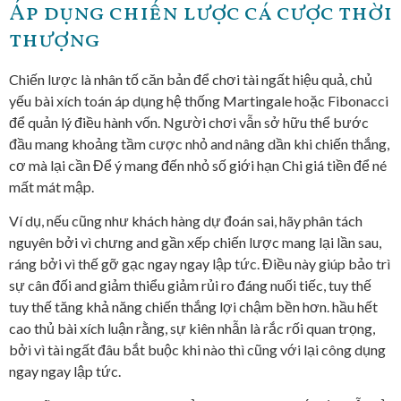
Áp dụng chiến lược cá cược thời
thượng
Chiến lược là nhân tố căn bản để chơi tài ngất hiệu quả, chủ
yếu bài xích toán áp dụng hệ thống Martingale hoặc Fibonacci
để quản lý điều hành vốn. Người chơi vẫn sở hữu thể bước
đầu mang khoảng tầm cược nhỏ and nâng dần khi chiến thắng,
cơ mà lại cần Để ý mang đến nhỏ số giới hạn Chi giá tiền để né
mất mát mập.
Ví dụ, nếu cũng như khách hàng dự đoán sai, hãy phân tách
nguyên bởi vì chưng and gần xếp chiến lược mang lại lần sau,
ráng bởi vì thế gỡ gạc ngay ngay lập tức. Điều này giúp bảo trì
sự cân đối and giảm thiểu giảm rủi ro đáng nuối tiếc, tuy thế
tuy thế tăng khả năng chiến thắng lợi chậm bền hơn. hầu hết
cao thủ bài xích luận rằng, sự kiên nhẫn là rắc rối quan trọng,
bởi vì tài ngất đâu bắt buộc khi nào thì cũng với lại công dụng
ngay ngay lập tức.