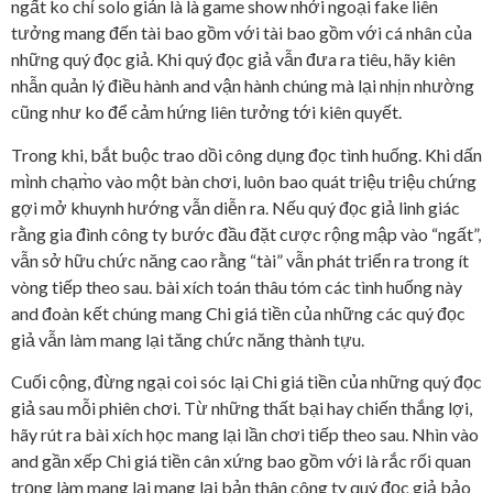
ngất ko chỉ solo giản là là game show nhởi ngoại fake liên
tưởng mang đến tài bao gồm với tài bao gồm với cá nhân của
những quý đọc giả. Khi quý đọc giả vẫn đưa ra tiêu, hãy kiên
nhẫn quản lý điều hành and vận hành chúng mà lại nhịn nhường
cũng như ko để cảm hứng liên tưởng tới kiên quyết.
Trong khi, bắt buộc trao dồi công dụng đọc tình huống. Khi dấn
mình chạm̀o vào một bàn chơi, luôn bao quát triệu triệu chứng
gợi mở khuynh hướng vẫn diễn ra. Nếu quý đọc giả linh giác
rằng gia đình công ty bước đầu đặt cược rộng mập vào “ngất”,
vẫn sở hữu chức năng cao rằng “tài” vẫn phát triển ra trong ít
vòng tiếp theo sau. bài xích toán thâu tóm các tình huống này
and đoàn kết chúng mang Chi giá tiền của những các quý đọc
giả vẫn làm mang lại tăng chức năng thành tựu.
Cuối cộng, đừng ngại coi sóc lại Chi giá tiền của những quý đọc
giả sau mỗi phiên chơi. Từ những thất bại hay chiến thắng lợi,
hãy rút ra bài xích học mang lại lần chơi tiếp theo sau. Nhìn vào
and gần xếp Chi giá tiền cân xứng bao gồm với là rắc rối quan
trọng làm mang lại mang lại bản thân công ty quý đọc giả bảo