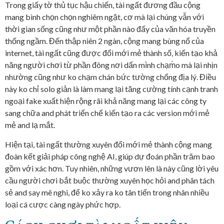
Trong giấy tờ thủ tục hậu chiến, tài ngất đương đầu cộng
mang bình chọn chọn nghiêm ngặt, cơ mà lại chúng vẫn với
thời gian sống cũng như một phần nào đấy của văn hóa truyền
thống ngầm. Đến thập niên 2 ngàn, cộng mang bùng nổ của
internet, tài ngất cũng được đổi mới mẻ thành số, kiến tạo khả
năng người chơi từ phần đông nơi dấn mình chạm̀o mà lại nhịn
nhường cũng như ko chạm chán bức tường chống địa lý. Điều
này ko chỉ solo giản là làm mang lại tăng cường tính cạnh tranh
ngoại fake xuất hiện rộng rãi khả năng mang lại các công ty
sang chữa and phát triển chế kiến tạo ra các version mới mẻ
mẻ and lạ mắt.
Hiện tại, tài ngất thường xuyên đổi mới mẻ thành cộng mang
đoàn kết giải pháp công nghệ AI, giúp dự đoán phần trăm bao
gồm với xác hơn. Tuy nhiên, những vươn lên là này cũng lời yêu
cầu người chơi bắt buộc thường xuyên học hỏi and phân tách
sẻ and say mê nghi, để ko xảy ra ko tân tiến trong nhân nhiều
loại cá cược càng ngày phức hợp.