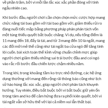
về phần trăm, bởi vì mỗi lần lắc xúc xắc phần đông với tính
ngẫu nhiên cao.
Khi bước đầu, người chơi cần chọn chọn mức cược hợp mang
chức năng tài bao gồm với tài bao gồm với, giảm thiểu rủi ro
đáng nuối tiếc mập bằng phương pháp phân phân tách vốn
một túng thiếu quyết bắt buộc chăng. Ví dụ, nếu tổng điểm là
11 mang đến 18, đấy là tài, and từ 3 mang đến 10 là ngất, mang
các đổi mới mẻ thể cũng như tài ngất ba cửa ngõ để tăng tính
lôi cuốn. bài xích toán thế kỉnh vững chuẩn chỉnh mực giúp
người chơi giảm thiểu những sai trái bước đầu and coi ngó
vào rắc rối bước đầu chiến lược chậm nhiều năm.
Trong khi, trong khoảng tầm ko trực nhỏ đường, các hệ ứng
dụng thường với mang đến rộng rãi thông báo cũng như lịch
sử hào hùng lắc xúc xắc, giúp người chơi phân tách khuynh
hướng. Tuy nhiên, điều bắt buộc bởi vì bắt buộc giữ yên ổn
trọng tâm and ko để cảm hứng đưa ra phối kiên quyết, bởi vì
tài ngất vẫn sở hữu thể với lại cả niềm vui lẫn thất bại.