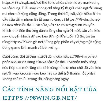
https://98win.gb.net/ có thể tối ưu hóa chiến lược marketing
và nội dung. Điều này không chỉ tăng tỷ lệ giữ chân người dùng
mà còn mở rộng cộng đồng. Trong thời đại số, việc hiểu rõ nhu
cầu của từng nhóm là rất quan trọng, và https://98win.gb.net/
đã làm tốt điều đó. Hơn nữa, với các chương trình khuyến
khích như tiền thưởng dành riêng cho người mới, sân vào kèo
này khuyến khích sự vào kèo từ mọi lứa tuổi. Từ đó, tôi tin
rằng https://98win.gb.net/ đang góp phần xây dựng một cộng
đồng game lành mạnh và bền vững.
Cuối cùng, đối tượng người dùng của https://98win.gb.net/
phản ánh sự đa dạng của xã hội hiện đại. Tôi nhận thấy rằng,
nếu tiếp tục mở rộng các tính năng hỗ trợ, như chế độ vào kèo
người vào kèo, sân vào kèo này có thể trở thành một phần
không thể thiếu trong đời sống hàng ngày.
Các tính năng nổi bật của
https://98win.gb.net/