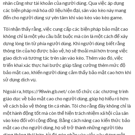
nhân cũng như tài khoản của người dùng. Qua việc áp dụng
các biện pháp mã hóa dữ liệu hiện đại, sân vào kèo này mang
đến cho người dùng sự yên tâm khi vào kèo vào kèo game.
Tôi nhận thấy rằng, việc cung cấp các biện pháp bảo mật cao
không chỉ là một yêu cầu bắt buộc mà còn là một cách để xây
dựng lòng tin từ phía người dùng. Khi người dùng biết rằng
thông tin của họ được bảo vệ, họ sẽ thoải mái hơn trong việc
giao dịch và tương tác trên sân vào kèo. Thêm vào đó, việc
triển khai xác thực hai bước giúp tăng cường thêm mức độ
bảo mật cao, khiến người dùng cảm thấy bảo mật cao hơn khi
sử dụng dịch vụ.
Ngoài ra, https://98win.gb.net/ còn tổ chức các chương trình
giáo dục về bảo mật cao cho người dùng, giúp họ hiểu rõ hơn
về cách bảo vệ thông tin cá nhân. Tôi cho rằng đây không chỉ là
một hành động tốt mà còn thể hiện trách nhiệm xã hội của sân
vào kèo đối với cộng đồng. Bằng cách nâng cao kiến thức bảo
mật cao cho người dùng, họ sẽ trở thành những người tiêu
dùng thông thái hơn, từ đó góp phần vào việc xây dựng một