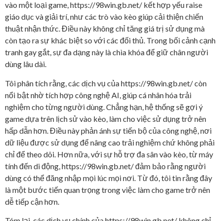
vào một loại game, https://98win.gb.net/ kết hợp yếu raise
giáo dục và giải trí, như các trò vào kèo giúp cải thiện chiến
thuật nhận thức. Điều này không chỉ tăng giá trị sử dụng mà
còn tạo ra sự khác biệt so với các đối thủ. Trong bối cảnh cạnh
tranh gay gắt, sự đa dạng này là chìa khóa để giữ chân người
dùng lâu dài.
Tôi phân tích rằng, các dịch vụ của https://98win.gb.net/ còn
nổi bật nhờ tích hợp công nghệ AI, giúp cá nhân hóa trải
nghiệm cho từng người dùng. Chẳng hạn, hệ thống sẽ gợi ý
game dựa trên lịch sử vào kèo, làm cho việc sử dụng trở nên
hấp dẫn hơn. Điều này phản ánh sự tiến bộ của công nghệ, nơi
dữ liệu được sử dụng để nâng cao trải nghiệm chứ không phải
chỉ để theo dõi. Hơn nữa, với sự hỗ trợ đa sân vào kèo, từ máy
tính đến di động, https://98win.gb.net/ đảm bảo rằng người
dùng có thể đăng nhập mọi lúc mọi nơi. Từ đó, tôi tin rằng đây
là một bước tiến quan trọng trong việc làm cho game trở nên
dễ tiếp cận hơn.
Tóm lại, các dịch vụ chính của https://98win.gb.net/ không chỉ