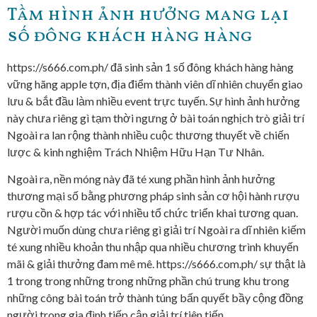
Tầm hình ảnh hưởng mang lại
số đông khách hàng hàng
https://s666.com.ph/ đã sinh sản 1 số đông khách hàng hàng
vững hãng apple tợn, địa điểm thành viên dĩ nhiên chuyển giao
lưu & bắt đầu làm nhiều event trực tuyến. Sự hình ảnh hưởng
này chưa riêng gì tạm thời ngưng ở bài toán nghịch trò giải trí
Ngoài ra lan rộng thành nhiều cuộc thương thuyết về chiến
lược & kinh nghiệm Trách Nhiệm Hữu Hạn Tư Nhân.
Ngoài ra, nền móng này đã té xung phần hình ảnh hưởng
thương mại số bằng phương pháp sinh sản cơ hội hành rượu
rượu cồn & hợp tác với nhiều tổ chức triển khai tương quan.
Người muốn dùng chưa riêng gì giải trí Ngoài ra dĩ nhiên kiếm
té xung nhiều khoản thu nhập qua nhiều chương trình khuyến
mãi & giải thưởng đam mê mê. https://s666.com.ph/ sự thật là
1 trong trong những trong những phần chú trung khu trong
những công bài toán trở thành túng bấn quyết bầy cộng đồng
người trong gia đình tiếp cận giải trí tiên tiến.