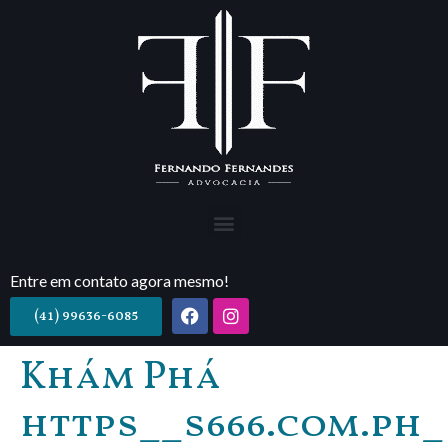
Entre em contato agora mesmo!
(41) 99636-6085
Khám Phá
https__s666.com.ph_