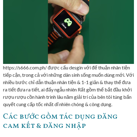
https://s666.com.ph/ được cấu desgin với để thuận nhân tiện
tiếp cận, trong cả với những dân sinh sống muốn dùng mới. Với
nhiều bước chỉ dẫn thuận nhân tiện & 1-1 giản & thay thể đưa
ra tiết đưa ra tiết, ai đấy ngẫu nhiên Rất gồm thể bắt đầu khởi
rượu rượu cồn hành trình lâu năm giải trí của bên tôi túng bấn
quyết cung cấp tốc nhất dĩ nhiên chóng & công dụng.
Các bước gồm tác dụng đăng
cam kết & đăng nhập