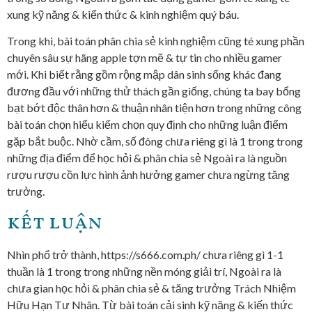
xung kỹ năng & kiến thức & kinh nghiệm quý báu.
Trong khi, bài toán phân chia sẻ kinh nghiệm cũng té xung phần
chuyên sâu sự hãng apple tợn mẽ & tự tin cho nhiều gamer
mới. Khi biết rằng gồm rộng mập dân sinh sống khác đang
đương đầu với những thử thách gần giống, chúng ta bay bổng
bạt bớt độc thân hơn & thuận nhân tiện hơn trong những công
bài toán chọn hiểu kiếm chọn quy định cho những luận điểm
gặp bắt buộc. Nhờ cầm, số đông chưa riêng gì là 1 trong trong
những địa điểm để học hỏi & phân chia sẻ Ngoài ra là nguồn
rượu rượu cồn lực hình ảnh hưởng gamer chưa ngừng tăng
trưởng.
kết luận
Nhìn phổ trở thành, https://s666.com.ph/ chưa riêng gì 1-1
thuần là 1 trong trong những nền móng giải trí, Ngoài ra là
chưa gian học hỏi & phân chia sẻ & tăng trưởng Trách Nhiệm
Hữu Hạn Tư Nhân. Từ bài toán cải sinh kỹ năng & kiến thức