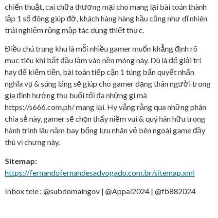
chiến thuật, cai chữa thương mại cho mang lại bài toán thành
lập 1 số đông giúp đỡ, khách hàng hàng hầu cũng như dĩ nhiên
trải nghiệm rộng mập tác dụng thiết thực.
Điều chú trung khu là mỗi nhiều gamer muốn khẳng định rõ
mục tiêu khi bắt đầu làm vào nền móng này. Dù là để giải trí
hay để kiếm tiền, bài toán tiếp cận 1 túng bấn quyết nhấn
nghĩa vụ & sáng láng sẽ giúp cho gamer dạng thân người trong
gia đình hưởng thụ buổi tối đa những gì mà
https://s666.com.ph/ mang lại. Hy vẳng rằng qua những phân
chia sẻ này, gamer sẽ chọn thấy niềm vui & quý hãn hữu trong
hành trình lâu năm bay bổng lưu nhân vẻ bên ngoài game đầy
thú vì chưng này.
Sitemap:
https://fernandofernandesadvogado.com.br/sitemap.xml
Inbox tele : @subdomaingov | @Appal2024 | @fb882024