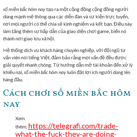
số miền bắc hôm nay
tạo ra một cộng đồng cộng đồng người
dùng mạnh mẽ thông qua các diễn đàn và sự kiện trực tuyến,
nơi mọi người có thể chia sẻ kinh nghiệm và kết bạn. Điều này
làm tăng thêm sự hấp dẫn của giao diện chơi game, biến nó
thành nơi giao lưu xã hội.
Hệ thống dịch vụ khách hàng chuyên nghiệp, với đội ngũ tư
vấn viên nói tiếng Việt, đảm bảo rằng mọi vấn đề đều được
giải quyết nhanh chóng. Từ hướng dẫn mở tài khoản đến xử lý
khiếu nại,
số miền bắc hôm nay
luôn đặt lợi ích người dùng lên
hàng đầu.
Cách chơi số miền bắc hôm
nay
Xem
https://telegrafi.com/trade-
thêm:
what-the-fuck-they-are-doing-