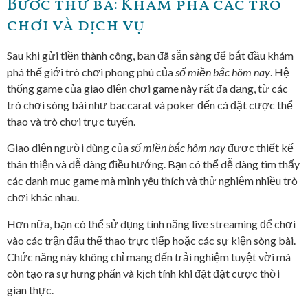
Bước thứ ba: Khám phá các trò
chơi và dịch vụ
Sau khi gửi tiền thành công, bạn đã sẵn sàng để bắt đầu khám
phá thế giới trò chơi phong phú của
số miền bắc hôm nay
. Hệ
thống game của giao diện chơi game này rất đa dạng, từ các
trò chơi sòng bài như baccarat và poker đến cá đặt cược thể
thao và trò chơi trực tuyến.
Giao diện người dùng của
số miền bắc hôm nay
được thiết kế
thân thiện và dễ dàng điều hướng. Bạn có thể dễ dàng tìm thấy
các danh mục game mà mình yêu thích và thử nghiệm nhiều trò
chơi khác nhau.
Hơn nữa, bạn có thể sử dụng tính năng live streaming để chơi
vào các trận đấu thể thao trực tiếp hoặc các sự kiện sòng bài.
Chức năng này không chỉ mang đến trải nghiệm tuyệt vời mà
còn tạo ra sự hưng phấn và kịch tính khi đặt đặt cược thời
gian thực.