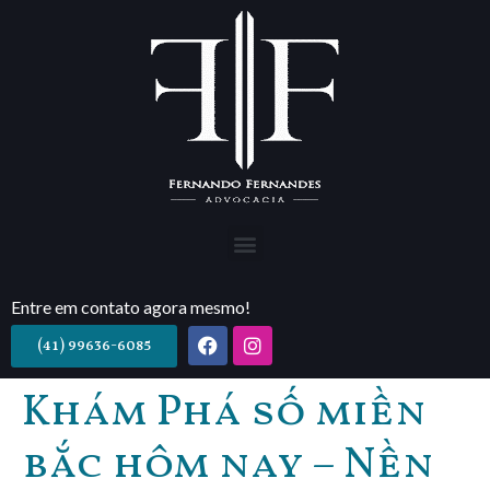
Entre em contato agora mesmo!
(41) 99636-6085
Khám Phá số miền
bắc hôm nay – Nền