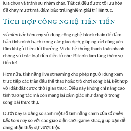
lựa chọn và tránh sự nhàm chán. Tất cả đều được tối ưu hóa
để chạy mượt mà, đảm bảo trải nghiệm giải trí liên tục.
Tích hợp công nghệ tiên tiến
số miền bắc hôm nay
sử dụng công nghệ blockchain để đảm
bảo tính minh bạch trong các giao dịch, giúp người dùng yên
tâm khi gửi tiền đổi thưởng. Ví dụ, hệ thống thanh toán nhanh
chóng với các loại tiền điện tử như Bitcoin làm tăng thêm sự
tiện lợi.
Hơn nữa, tính năng live streaming cho phép người dùng xem
trực tiếp các trận đấu thể thao hoặc trò chơi sòng bài, kết hợp
với đặt đặt cược thời gian thực. Điều này không chỉ nâng cao
tính tương tác mà còn mang lại cảm giác như đang ở trong
sòng bài thực thụ.
Dưới đây là bảng so sánh một số tính năng chính của
số miền
bắc hôm nay
so với các giao diện chơi game khác, giúp bạn dễ
dàng nhận thấy sự vượt trội: