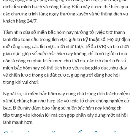
dịch đều minh bạch và công bằng. Điều này được thể hiện qua
các chương trình tặng ngay thường xuyên và hệ thống dịch vụ
khách hàng 24/7.
Tầm nhìn của số miền bắc hôm nay hướng tới việc trở thành
lãnh đạo toàn cầu trong lĩnh vực giải trí kỹ thuật số. Họ dự định
mở rộng sang các lĩnh vực mới như thực tế ảo (VR) và trò chơi
giáo dục, giúp
số miền bắc hôm nay
không chỉ là nơi giải trí mà
còn là công cụ phát triển mẹo chơi. Ví dụ, các trò chơi trên số
miền bắc hôm nay có thể tích hợp yếu raise giáo dục, như dạy
về chiến lược trong cá đặt cược, giúp người dùng học hỏi
trong khi vui chơi.
Ngoài ra, số miền bắc hôm nay cũng chú trọng đến trách nhiệm
xã hội, chẳng hạn như hợp tác với các tổ chức chống nghiện cờ
bạc. Điều này đảm bảo rằng
số miền bắc hôm nay
không chỉ
tập trung vào khoản lời mà còn góp phần xây dựng một xã hội
lành mạnh hơn.