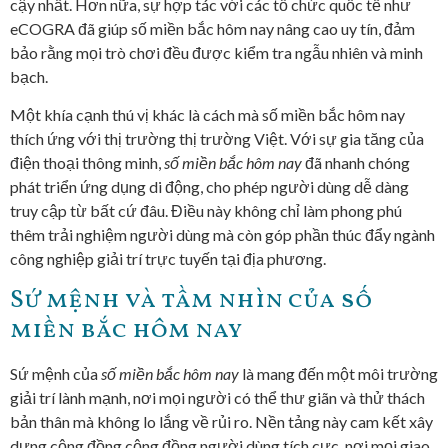
cậy nhất. Hơn nữa, sự hợp tác với các tổ chức quốc tế như
eCOGRA đã giúp số miền bắc hôm nay nâng cao uy tín, đảm
bảo rằng mọi trò chơi đều được kiểm tra ngẫu nhiên và minh
bạch.
Một khía cạnh thú vị khác là cách mà số miền bắc hôm nay
thích ứng với thị trường thị trường Việt. Với sự gia tăng của
điện thoại thông minh,
số miền bắc hôm nay
đã nhanh chóng
phát triển ứng dụng di động, cho phép người dùng dễ dàng
truy cập từ bất cứ đâu. Điều này không chỉ làm phong phú
thêm trải nghiệm người dùng mà còn góp phần thúc đẩy ngành
công nghiệp giải trí trực tuyến tại địa phương.
Sứ mệnh và tầm nhìn của số
miền bắc hôm nay
Sứ mệnh của
số miền bắc hôm nay
là mang đến một môi trường
giải trí lành mạnh, nơi mọi người có thể thư giãn và thử thách
bản thân mà không lo lắng về rủi ro. Nền tảng này cam kết xây
dựng cộng đồng cộng đồng người dùng tích cực, nơi mọi giao