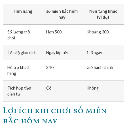
Tính năng
số miền bắc hôm
Nền tảng khác
nay
(ví dụ)
Số lượng trò
Hơn 500
Khoảng 300
chơi
Tốc độ giao dịch
Ngay lập tức
1-3 ngày
Hỗ trợ khách
24/7
Giờ hành chính
hàng
Tích hợp tiền
Có
Không
điện tử
Lợi ích khi chơi số miền
bắc hôm nay