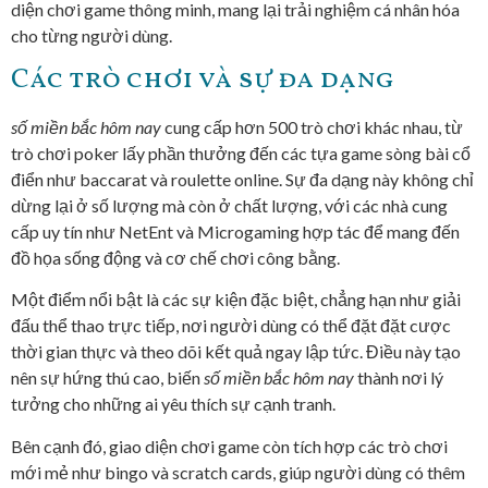
diện chơi game thông minh, mang lại trải nghiệm cá nhân hóa
cho từng người dùng.
Các trò chơi và sự đa dạng
số miền bắc hôm nay
cung cấp hơn 500 trò chơi khác nhau, từ
trò chơi poker lấy phần thưởng đến các tựa game sòng bài cổ
điển như baccarat và roulette online. Sự đa dạng này không chỉ
dừng lại ở số lượng mà còn ở chất lượng, với các nhà cung
cấp uy tín như NetEnt và Microgaming hợp tác để mang đến
đồ họa sống động và cơ chế chơi công bằng.
Một điểm nổi bật là các sự kiện đặc biệt, chẳng hạn như giải
đấu thể thao trực tiếp, nơi người dùng có thể đặt đặt cược
thời gian thực và theo dõi kết quả ngay lập tức. Điều này tạo
nên sự hứng thú cao, biến
số miền bắc hôm nay
thành nơi lý
tưởng cho những ai yêu thích sự cạnh tranh.
Bên cạnh đó, giao diện chơi game còn tích hợp các trò chơi
mới mẻ như bingo và scratch cards, giúp người dùng có thêm