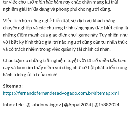
từ việc chơi,
số miền bắc hôm nay
chắc chắn mang lại trải
nghiệm giải trí đa dạng và phong phú cho người dùng.
Việc tích hợp công nghệ hiện đại, sự dịch vụ khách hàng
chuyên nghiệp và các chương trình tặng ngay đặc biệt cũng là
những điểm mạnh của giao diện chơi game này. Tuy nhiên, như
với bất kỳ hình thức giải trí nào, người dùng cần tự nhận thức
và có trách nhiệm trong việc quản lý tài chính cá nhân.
Chúc bạn có những trải nghiệm tuyệt vời tại
số miền bắc hôm
nay
và luôn tìm thấy niềm vui cũng như cơ hội phát triển trong
hành trình giải trí của mình!
Sitemap:
https://fernandofernandesadvogado.com.br/sitemap.xml
Inbox tele : @subdomaingov | @Appal2024 | @fb882024