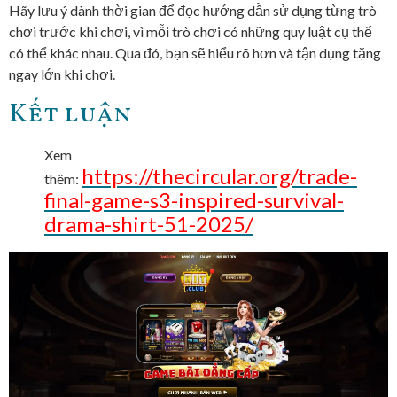
Hãy lưu ý dành thời gian để đọc hướng dẫn sử dụng từng trò
chơi trước khi chơi, vì mỗi trò chơi có những quy luật cụ thể
có thể khác nhau. Qua đó, bạn sẽ hiểu rõ hơn và tận dụng tặng
ngay lớn khi chơi.
Kết luận
Xem
https://thecircular.org/trade-
thêm:
final-game-s3-inspired-survival-
drama-shirt-51-2025/