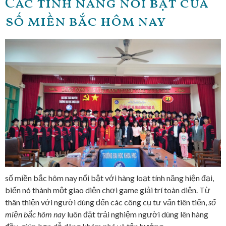
Các tính năng nổi bật của
số miền bắc hôm nay
số miền bắc hôm nay nổi bật với hàng loạt tính năng hiện đại,
biến nó thành một giao diện chơi game giải trí toàn diện. Từ
thân thiện với người dùng đến các công cụ tư vấn tiên tiến,
số
miền bắc hôm nay
luôn đặt trải nghiệm người dùng lên hàng