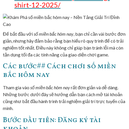
shirt-12-2025/
Để bắt đầu với
số miền bắc hôm nay
, bạn chỉ cần vài bước đơn
giản, nhưng hãy đảm bảo rằng bạn hiểu rõ quy trình để có trải
nghiệm tốt nhất. Điều này không chỉ giúp bạn tránh lỗi mà còn
tận dụng tối đa các tính năng của giao diện chơi game.
Các bước## Cách chơi số miền
bắc hôm nay
Tham gia vào
số miền bắc hôm nay
rất đơn giản và dễ dàng.
Những bước dưới đây sẽ hướng dẫn bạn cách mở tài khoản
cũng như bắt đầu hành trình trải nghiệm giải trí trực tuyến của
mình.
Bước đầu tiên: Đăng ký tài
khoản