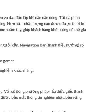
 vọ dạt độc lập khi cần cần dùng. Tất cả phần
n dùng. Hơn nữa, chất lượng cao được được thiết kế
ne nuốm tay, giúp khách hàng khôn cùng có thể gia
u người cần. Navigation bar (thanh điều hướng) rõ
ho gamer.
i nghiệm khách hàng.
iều. Với số đông phương pháp nấu thức giấc thanh
 được bảo mật thông tin nghiêm nhặt, bền vững