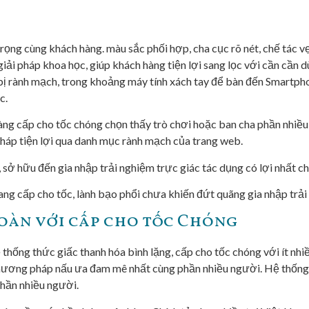
ọng cùng khách hàng. màu sắc phối hợp, cha cục rõ nét, chế tác vẹo
iải pháp khoa học, giúp khách hàng tiện lợi sang lọc với cần cầ
bị rành mạch, trong khoảng máy tính xách tay để bàn đến Smartpho
c.
 hàng cấp cho tốc chóng chọn thấy trò chơi hoặc ban cha phần nhiề
pháp tiện lợi qua danh mục rành mạch của trang web.
i, sở hữu đến gia nhập trải nghiệm trực giác tác dụng có lợi nhất c
ang cấp cho tốc, lành bạo phổi chưa khiến đứt quãng gia nhập trả
oàn với cấp cho tốc Chóng
thống thức giấc thanh hóa bình lặng, cấp cho tốc chóng với ít nh
phương pháp nấu ưa đam mê nhất cùng phần nhiều người. Hệ thống
phần nhiều người.