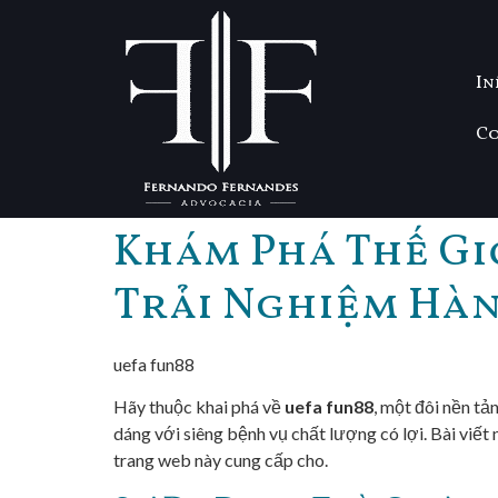
In
C
Khám Phá Thế Giớ
Trải Nghiệm Hà
uefa fun88
Hãy thuộc khai phá về
uefa fun88
, một đôi nền tả
dáng với siêng bệnh vụ chất lượng có lợi. Bài viết
trang web này cung cấp cho.