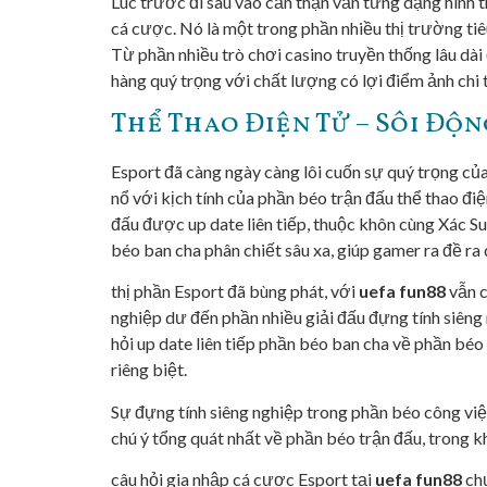
Lúc trước đi sâu vào cẩn thận vẫn từng dạng hình
cá cược. Nó là một trong phần nhiều thị trường tiê
Từ phần nhiều trò chơi casino truyền thống lâu dà
hàng quý trọng với chất lượng có lợi điểm ảnh chi t
Thể Thao Điện Tử – Sôi Độn
Esport đã càng ngày càng lôi cuốn sự quý trọng của
nổ với kịch tính của phần béo trận đấu thể thao đ
đấu được up date liên tiếp, thuộc khôn cùng Xác 
béo ban cha phân chiết sâu xa, giúp gamer ra đề ra
thị phần Esport đã bùng phát, với
uefa fun88
vẫn c
nghiệp dư đến phần nhiều giải đấu đựng tính siêng
hỏi up date liên tiếp phần béo ban cha về phần bé
riêng biệt.
Sự đựng tính siêng nghiệp trong phần béo công việc
chú ý tổng quát nhất về phần béo trận đấu, trong k
câu hỏi gia nhập cá cược Esport tại
uefa fun88
chư