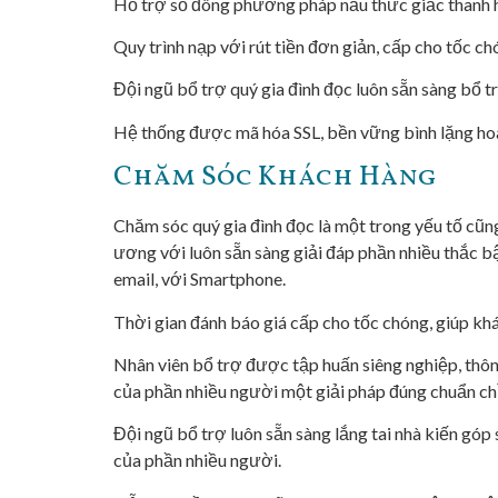
Hỗ trợ số đông phương pháp nấu thức giấc thanh hóa
Quy trình nạp với rút tiền đơn giản, cấp cho tốc ch
Đội ngũ bổ trợ quý gia đình đọc luôn sẵn sàng bổ 
Hệ thống được mã hóa SSL, bền vững bình lặng hoàn
Chăm Sóc Khách Hàng
Chăm sóc quý gia đình đọc là một trong yếu tố cũn
ương với luôn sẵn sàng giải đáp phần nhiều thắc bậ
email, với Smartphone.
Thời gian đánh báo giá cấp cho tốc chóng, giúp khác
Nhân viên bổ trợ được tập huấn siêng nghiệp, thô
của phần nhiều người một giải pháp đúng chuẩn chỉ
Đội ngũ bổ trợ luôn sẵn sàng lắng tai nhà kiến gó
của phần nhiều người.