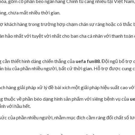
, gồm có phần béo ngân hàng Chính tủ càng nhiều tại Việt Nam, g
óng, chưa mất nhiều thời gian.
trợ khách hàng trong trường hợp chạm chán sự ráng hoặc có thắc b
 hảo nhất với tuyệt vời nhất cho ban cha cá nhân với thanh toán
g cần thiết hình dáng chiến thắng của
uefa fun88
. Đội ngũ bổ trợ 
n bịu của phần nhiều người, bất cứ thời gian. Hỗ trợ được cung cấp
h hàng giải pháp xử lý đề bài xích một giải pháp hiệu suất cao với
ng thuộc về phần béo dạng hình sản phẩm với siêng bệnh vụ của
ue
nh với hầu hết.
p sức của phần nhiều người, nhằm mục đích cầm ráng đổi chất số l