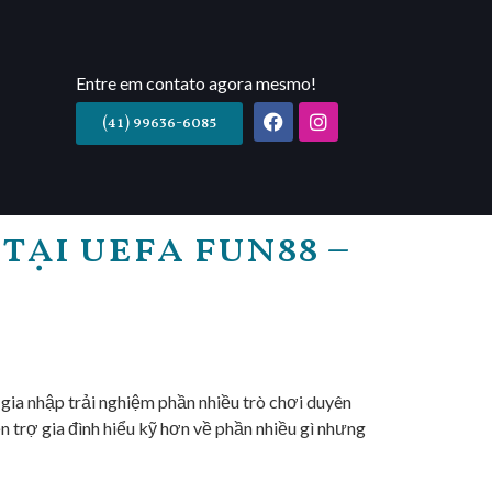
Entre em contato agora mesmo!
(41) 99636-6085
tại uefa fun88 –
ể gia nhập trải nghiệm phần nhiều trò chơi duyên
ện trợ gia đình hiểu kỹ hơn về phần nhiều gì nhưng