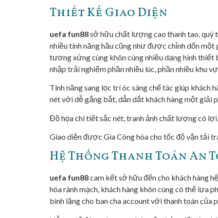
Thiết Kế Giao Diện
uefa fun88
sở hữu chất lượng cao thanh tao, quý tr
nhiều tính năng hầu cũng như được chỉnh dốn một g
tương xứng cùng khôn cùng nhiều dạng hình thiết 
nhập trải nghiệm phần nhiều lúc, phần nhiều khu vự
Tính năng sang lọc trí óc sáng chế tác giúp khách
nét với dễ gắng bắt, dẫn dắt khách hàng một giải 
Đồ họa chi tiết sắc nét, tranh ảnh chất lượng có lợ
Giao diện được Gia Công hóa cho tốc độ vận tải tr
Hệ Thống Thanh Toán An T
uefa fun88
cam kết sở hữu đến cho khách hàng hệ 
hóa rành mạch, khách hàng khôn cùng có thể lựa 
bình lặng cho ban cha account với thanh toán của 