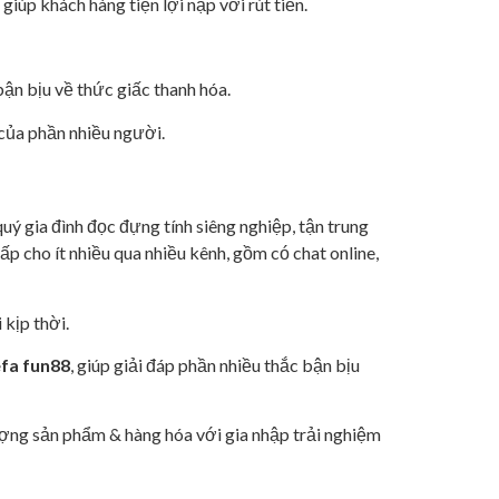
iúp khách hàng tiện lợi nạp với rút tiền.
ận bịu về thức giấc thanh hóa.
 của phần nhiều người.
quý gia đình đọc đựng tính siêng nghiệp, tận trung
 cho ít nhiều qua nhiều kênh, gồm có chat online,
 kịp thời.
fa fun88
, giúp giải đáp phần nhiều thắc bận bịu
ượng sản phẩm & hàng hóa với gia nhập trải nghiệm