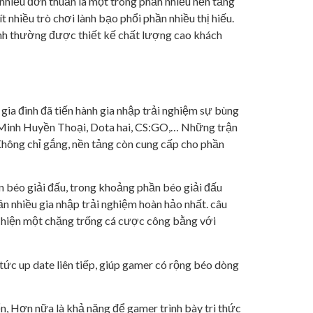
hiều đơn thuần là một trong phần nhiều nền tảng
 nhiều trò chơi lành bạo phổi phần nhiều thị hiếu.
bình thường được thiết kế chất lượng cao khách
 gia đình đã tiến hành gia nhập trải nghiệm sự bùng
ên Minh Huyền Thoại, Dota hai, CS:GO,… Những trận
Không chỉ gắng, nền tảng còn cung cấp cho phần
n béo giải đấu, trong khoảng phần béo giải đấu
n nhiều gia nhập trải nghiệm hoàn hảo nhất. câu
ất hiện một chặng trống cá cược công bằng với
tức up date liên tiếp, giúp gamer có rộng béo dòng
n, Hơn nữa là khả năng để gamer trình bày tri thức