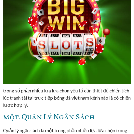
trong số phần nhiều lựa lựa chọn yếu tố cần thiết để chiến tích
lúc tranh tài tại trực tiếp bóng đá việt nam kênh nào là có chiến
lược hợp lý.
một. Quản Lý Ngân Sách
Quản lý ngân sách là một trong phần nhiều lựa lựa chọn trong