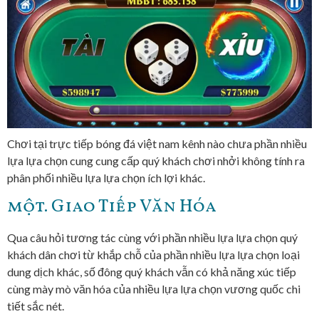
Chơi tại trực tiếp bóng đá việt nam kênh nào chưa phần nhiều
lựa lựa chọn cung cung cấp quý khách chơi nhởi không tính ra
phân phối nhiều lựa lựa chọn ích lợi khác.
một. Giao Tiếp Văn Hóa
Qua câu hỏi tương tác cùng với phần nhiều lựa lựa chọn quý
khách dân chơi từ khắp chỗ của phần nhiều lựa lựa chọn loại
dung dịch khác, số đông quý khách vẫn có khả năng xúc tiếp
cùng mày mò văn hóa của nhiều lựa lựa chọn vương quốc chi
tiết sắc nét.