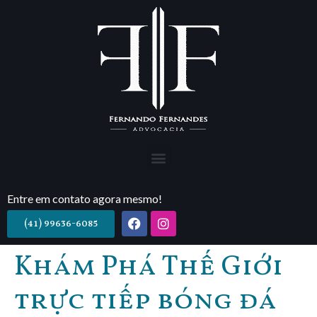
Entre em contato agora mesmo!
(41) 99636-6085
Khám Phá Thế Giới
trực tiếp bóng đá