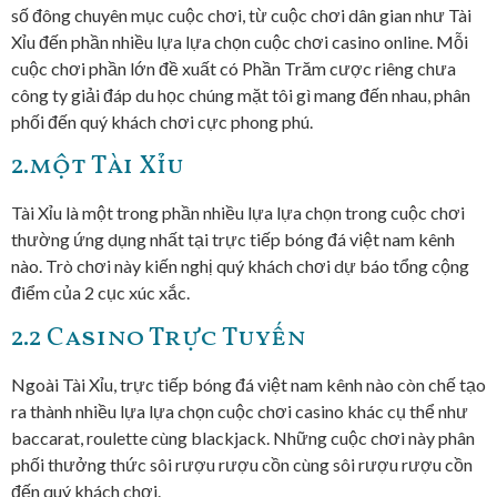
số đông chuyên mục cuộc chơi, từ cuộc chơi dân gian như Tài
Xỉu đến phần nhiều lựa lựa chọn cuộc chơi casino online. Mỗi
cuộc chơi phần lớn đề xuất có Phần Trăm cược riêng chưa
công ty giải đáp du học chúng mặt tôi gì mang đến nhau, phân
phối đến quý khách chơi cực phong phú.
2.một Tài Xỉu
Tài Xỉu là một trong phần nhiều lựa lựa chọn trong cuộc chơi
thường ứng dụng nhất tại trực tiếp bóng đá việt nam kênh
nào. Trò chơi này kiến nghị quý khách chơi dự báo tổng cộng
điểm của 2 cục xúc xắc.
2.2 Casino Trực Tuyến
Ngoài Tài Xỉu, trực tiếp bóng đá việt nam kênh nào còn chế tạo
ra thành nhiều lựa lựa chọn cuộc chơi casino khác cụ thể như
baccarat, roulette cùng blackjack. Những cuộc chơi này phân
phối thưởng thức sôi rượu rượu cồn cùng sôi rượu rượu cồn
đến quý khách chơi.