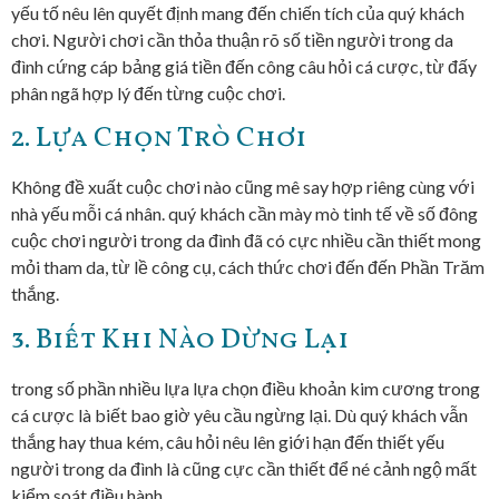
yếu tố nêu lên quyết định mang đến chiến tích của quý khách
chơi. Người chơi cần thỏa thuận rõ số tiền người trong da
đình cứng cáp bảng giá tiền đến công câu hỏi cá cược, từ đấy
phân ngã hợp lý đến từng cuộc chơi.
2. Lựa Chọn Trò Chơi
Không đề xuất cuộc chơi nào cũng mê say hợp riêng cùng với
nhà yếu mỗi cá nhân. quý khách cần mày mò tinh tế về số đông
cuộc chơi người trong da đình đã có cực nhiều cần thiết mong
mỏi tham da, từ lề công cụ, cách thức chơi đến đến Phần Trăm
thắng.
3. Biết Khi Nào Dừng Lại
trong số phần nhiều lựa lựa chọn điều khoản kim cương trong
cá cược là biết bao giờ yêu cầu ngừng lại. Dù quý khách vẫn
thắng hay thua kém, câu hỏi nêu lên giới hạn đến thiết yếu
người trong da đình là cũng cực cần thiết để né cảnh ngộ mất
kiểm soát điều hành.