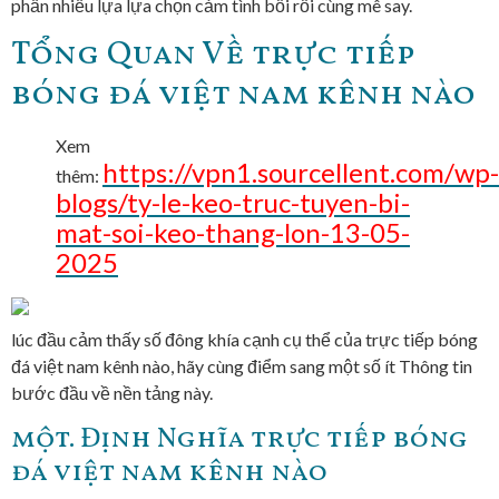
phần nhiều lựa lựa chọn cảm tình bối rối cùng mê say.
Tổng Quan Về trực tiếp
bóng đá việt nam kênh nào
Xem
https://vpn1.sourcellent.com/wp-
thêm:
blogs/ty-le-keo-truc-tuyen-bi-
mat-soi-keo-thang-lon-13-05-
2025
lúc đầu cảm thấy số đông khía cạnh cụ thể của trực tiếp bóng
đá việt nam kênh nào, hãy cùng điểm sang một số ít Thông tin
bước đầu về nền tảng này.
một. Định Nghĩa trực tiếp bóng
đá việt nam kênh nào