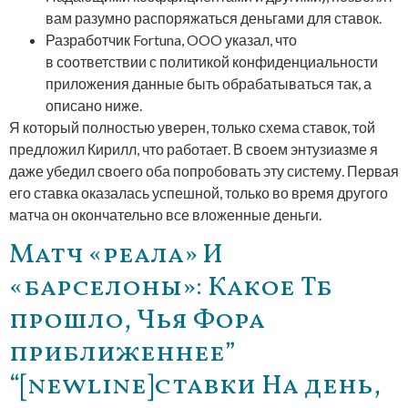
вам разумно распоряжаться деньгами для ставок.
Разработчик Fortuna, OOO указал, что
в соответствии с политикой конфиденциальности
приложения данные быть обрабатываться так, а
описано ниже.
Я который полностью уверен, только схема ставок, той
предложил Кирилл, что работает. В своем энтузиазме я
даже убедил своего оба попробовать эту систему. Первая
его ставка оказалась успешной, только во время другого
матча он окончательно все вложенные деньги.
Матч «реала» И
«барселоны»: Какое Тб
прошло, Чья Фора
приближеннее”
“[newline]ставки На день,