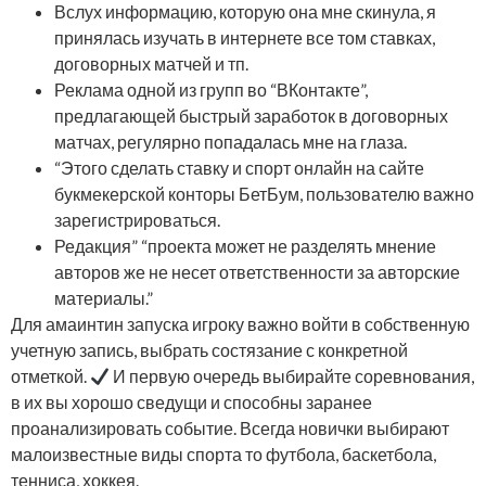
Вслух информацию, которую она мне скинула, я
принялась изучать в интернете все том ставках,
договорных матчей и тп.
Реклама одной из групп во “ВКонтакте”,
предлагающей быстрый заработок в договорных
матчах, регулярно попадалась мне на глаза.
“Этого сделать ставку и спорт онлайн на сайте
букмекерской конторы БетБум, пользователю важно
зарегистрироваться.
Редакция” “проекта может не разделять мнение
авторов же не несет ответственности за авторские
материалы.”
Для амаинтин запуска игроку важно войти в собственную
учетную запись, выбрать состязание с конкретной
отметкой.
И первую очередь выбирайте соревнования,
в их вы хорошо сведущи и способны заранее
проанализировать событие. Всегда новички выбирают
малоизвестные виды спорта то футбола, баскетбола,
тенниса, хоккея.