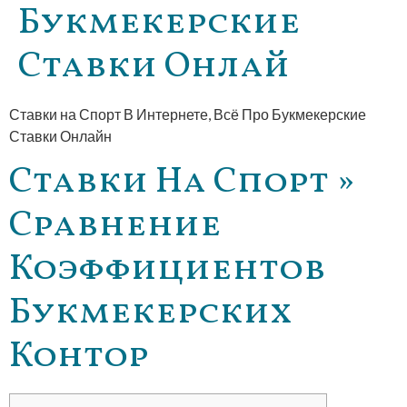
Букмекерские
Ставки Онлай
Ставки на Спорт В Интернете, Всё Про Букмекерские
Ставки Онлайн
Ставки На Спорт »
Сравнение
Коэффициентов
Букмекерских
Контор