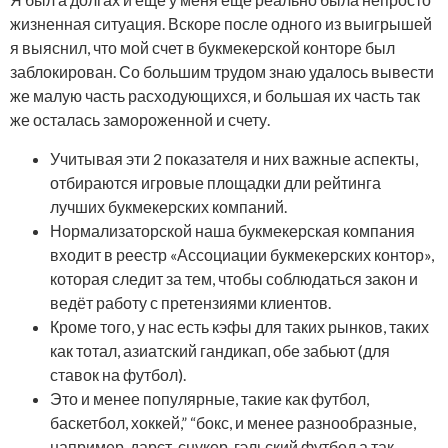
жизненная ситуация. Вскоре после одного из выигрышей
я выяснил, что мой счет в букмекерской конторе был
заблокирован. Со большим трудом знаю удалось вывести
же малую часть расходующихся, и большая их часть так
же осталась замороженной и счету.
Учитывая эти 2 показателя и них важные аспекты,
отбираются игровые площадки дли рейтинга
лучших букмекерских компаний.
Нормализаторской наша букмекерская компания
входит в реестр «Ассоциации букмекерских контор»,
которая следит за тем, чтобы соблюдаться закон и
ведёт работу с претензиями клиентов.
Кроме того, у нас есть кэфы для таких рынков, таких
как тотал, азиатский гандикап, обе забьют (для
ставок на футбол).
Это и менее популярные, такие как футбол,
баскетбол, хоккей,” “бокс, и менее разнообразные,
например, дарст, снукер, гэльский футбол а так