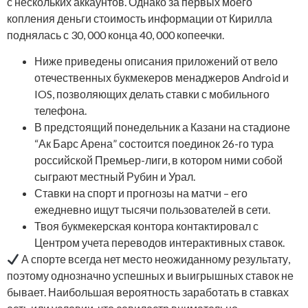
с нескольких аккаунтов. Однако за первых моего
копления деньги стоимость информации от Кирилла
поднялась с 30, 000 конца 40, 000 копеечки.
Ниже приведены описания приложений от вело
отечественных букмекеров менаджеров Android и
IOS, позволяющих делать ставки с мобильного
телефона.
В предстоящий понедельник а Казани на стадионе
“Ак Барс Арена” состоится поединок 26-го тура
российской Премьер-лиги, в котором ними собой
сыграют местный Рубин и Урал.
Ставки на спорт и прогнозы на матчи – его
ежедневно ищут тысячи пользователей в сети.
Твоя букмекерская контора контактировал с
Центром учета переводов интерактивных ставок.
А спорте всегда нет место неожиданному результату,
поэтому однозначно успешных и выигрышных ставок не
бывает. Наибольшая вероятность заработать в ставках