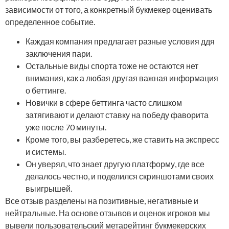
зависимости от того, а конкретный букмекер оценивать
определенное событие.
Каждая компания предлагает разные условия ддя
заключения пари.
Остальные виды спорта тоже не остаются нет
внимания, как а любая другая важная информация
о беттинге.
Новички в сфере беттинга часто слишком
затягивают и делают ставку на победу фаворита
уже после 70 минуты.
Кроме того, вы разберетесь, же ставить на экспресс
и системы.
Он уверял, что знает другую платформу, где все
делалось честно, и поделился скриншотами своих
выигрышей.
Все отзыв разделены на позитивные, негативные и
нейтральные. На основе отзывов и оценок игроков мы
вывели пользовательский метарейтинг букмекерских