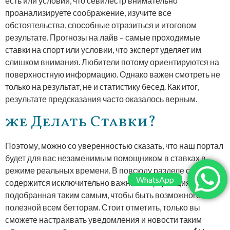
есть или условии, что севилестр внимательно
проанализируете соображение, изучите все
обстоятельства, способные отразиться и итоговом
результате. Прогнозы на лайв – самые проходимые
ставки на спорт или условии, что эксперт уделяет им
слишком внимания. Любители потому ориентируются на
поверхностную информацию. Однако важен смотреть не
только на результат, не и статистику бесед. Как итог,
результате предсказания часто оказалось верным.
же Делать Ставки?
Поэтому, можно со уверенностью сказать, что наш портал
будет для вас незаменимым помощником в ставках в
режиме реальных времени. В повсюду разделе сайта
WhatsApp
содержится исключительно важная информация,
подобранная таким самым, чтобы быть возможного
полезной всем бетторам. Стоит отметить, только вы
сможете настраивать уведомления и новости таким