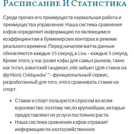
Расписание И Статистика
Среди прочих его преимуществ нормальная работа и
преимущества управления. Наша система сравнения
кэфов определяет информацию по являющимся
коэффициентам в букмекерских конторах в режиме
реального времени. Перед началом матча данные
обновляются каждые 15 секунд, в Live – каждые 5 секунд.
Кроме этого, у нас разве кэфы для самых рынков, таких
как тотал, азиатский гандикап, обе забьют (для ставок на
футбол). Oddspedia” “– функциональный сервис,
разработанный для того, этого сравнивать ставки на
спорт.
Ставки и спорт пользуются спросом во всем
королевстве, поэтому число крупнейших, которые
предоставляют их услуги постоянно расти.
Наша система сравнения кэфов отражает
информацию по охотхозяйственное