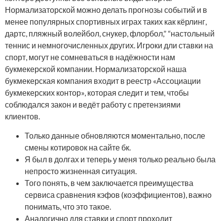
Нормализаторской можно делать прогнозы событий и в
менее популярных спортивных играх таких как кёрлинг,
дартс, пляжный волейбол, снукер, флорбол,” “настольный
теннис и немногочисленных других. Игроки дли ставки на
спорт, могут не сомневаться в надёжности нам
букмекерской компании. Нормализаторской наша
букмекерская компания входит в реестр «Ассоциации
букмекерских контор», которая следит и тем, чтобы
соблюдался закон и ведёт работу с претензиями
клиентов.
Только данные обновляются моментально, после
смены котировок на сайте бк.
Я был в долгах и теперь у меня только реально была
непросто жизненная ситуация.
Того понять, в чем заключается преимущества
сервиса сравнения кэфов (коэффициентов), важно
понимать, что это такое.
Аналогично для ставки и спорт проходит