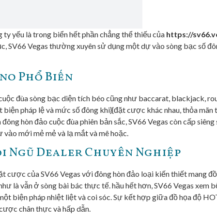
 ty yếu là trong biển hết phần chẳng thể thiếu của
https://sv66.
ục, SV66 Vegas thường xuyên sử dụng một dự vào sòng bạc số đôn
no Phổ Biến
uộc đùa sòng bạc diện tích béo cũng như baccarat, blackjack, rou
 biện pháp lệ và mức số đông khi}{đặt cược khác nhau, thỏa mãn t
nh đông hòn đảo cuộc đùa phiên bản sắc, SV66 Vegas còn cấp siên
dự vào mới mẻ mẻ và lạ mắt và mê hoặc.
ội Ngũ Dealer Chuyên Nghiệp
đặt cược của SV66 Vegas với đông hòn đảo loại kiến thiết mang đồ 
như là vẫn ở sòng bài bác thực tế. hầu hết hơn, SV66 Vegas xem b
 một biện pháp nhiệt liệt và coi sóc. Sự kết hợp giữa đồ họa độ H
t cược chân thực và hấp dẫn.