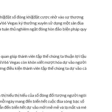
hi}{đặt số đông khi}{đặt cược nhờ vào sự thương
 SV66 Vegas ký thường xuyên sử dụng một sân đùa
 và tuân thủ nghiêm ngặt đông hòn đảo biện pháp quy
uan giúp thành viên tập thể chúng ta thuận lợi tậu
, SV66 Vegas còn khôn xiết mượt hóa dự vào người
ng điều kiện thành viên tập thể chúng ta dự vào cá
thị hiếu thị hiếu của số đông đối tượng người ngôi
 mỗi ngày mang đến biển hết cuộc đùa sòng bạc số
dẫn đến biển hết dự vào mới mẻ mẻ và lạ mắt và mê