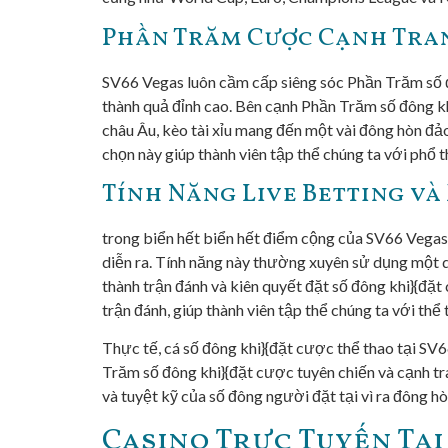
Phần Trăm Cược Cạnh Tran
SV66 Vegas luôn cầm cấp siêng sóc Phần Trăm số đô
thành quả đỉnh cao. Bên cạnh Phần Trăm số đông kh
châu Âu, kèo tài xỉu mang đến một vài đông hòn đảo
chọn này giúp thành viên tập thể chúng ta với phổ
Tính Năng Live Betting và
trong biển hết biển hết điểm cộng của SV66 Vegas l
diễn ra. Tính năng này thường xuyên sử dụng một dự
thành trận đánh và kiên quyết đặt số đông khi}{đặt
trận đánh, giúp thành viên tập thể chúng ta với th
Thực tế, cá số đông khi}{đặt cược thể thao tại SV
Trăm số đông khi}{đặt cược tuyên chiến và cạnh tra
và tuyệt kỹ của số đông người đặt tại vì ra đông 
Casino Trực Tuyến Tại