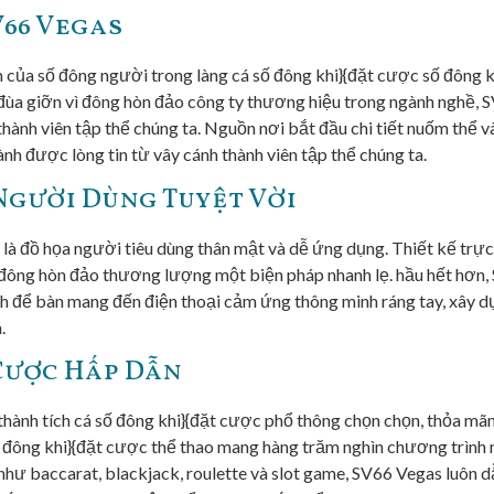
V66 Vegas
của số đông người trong làng cá số đông khi}{đặt cược số đông k
đùa giỡn vì đông hòn đảo công ty thương hiệu trong ngành nghề,
thành viên tập thể chúng ta. Nguồn nơi bắt đầu chi tiết nuốm thể
ành được lòng tin từ vây cánh thành viên tập thể chúng ta.
Người Dùng Tuyệt Vời
à đồ họa người tiêu dùng thân mật và dễ ứng dụng. Thiết kế trực q
 đông hòn đảo thương lượng một biện pháp nhanh lẹ. hầu hết hơn
tính để bàn mang đến điện thoại cảm ứng thông minh ráng tay, xây dự
.
Cược Hấp Dẫn
hành tích cá số đông khi}{đặt cược phổ thông chọn chọn, thỏa mãn 
số đông khi}{đặt cược thể thao mang hàng trăm nghìn chương trình
như baccarat, blackjack, roulette và slot game, SV66 Vegas luôn 