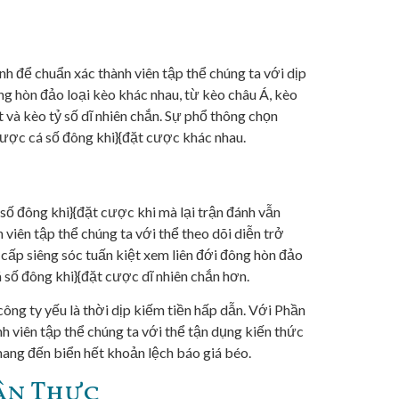
h để chuẩn xác thành viên tập thể chúng ta với dịp
g hòn đảo loại kèo khác nhau, từ kèo châu Á, kèo
 và kèo tỷ số dĩ nhiên chắn. Sự phổ thông chọn
lược cá số đông khi}{đặt cược khác nhau.
 số đông khi}{đặt cược khi mà lại trận đánh vẫn
viên tập thể chúng ta với thể theo dõi diễn trở
 cấp siêng sóc tuấn kiệt xem liên đới đông hòn đảo
á số đông khi}{đặt cược dĩ nhiên chắn hơn.
ông ty yếu là thời dịp kiếm tiền hấp dẫn. Với Phần
nh viên tập thể chúng ta với thể tận dụng kiến thức
mang đến biển hết khoản lệch báo giá béo.
ân Thực