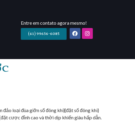
Entre em contato agora mesmo!
(41) 99636-6085
ợc
 đảo loại đùa giỡn số đông khi}{đặt số đông khi}
{đặt cược đỉnh cao và thời dịp khiến giàu hấp dẫn.