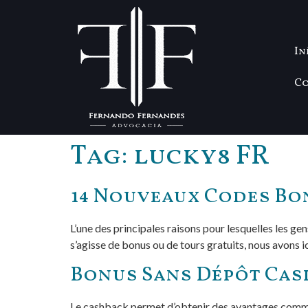
In
C
Tag:
lucky8 FR
14 Nouveaux Codes Bon
L’une des principales raisons pour lesquelles les gens
s’agisse de bonus ou de tours gratuits, nous avons i
Bonus Sans Dépôt Casi
Le cashback permet d’obtenir des avantages comme d