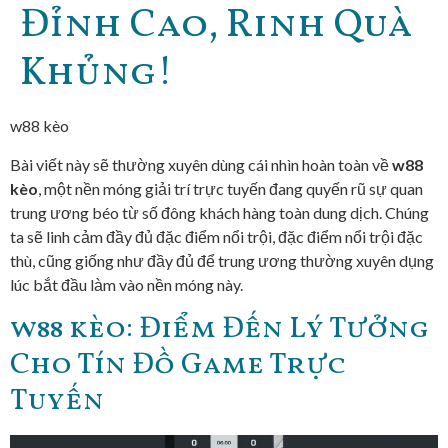
Đỉnh Cao, Rinh Quà
Khủng!
w88 kèo
Bài viết này sẽ thường xuyên dùng cái nhìn hoàn toàn về
w88
kèo
, một nền móng giải trí trực tuyến đang quyến rũ sự quan
trung ương béo từ số đông khách hàng toàn dung dịch. Chúng
ta sẽ linh cảm đầy đủ đặc điểm nổi trội, đặc điểm nổi trội đặc
thù, cũng giống như đầy đủ để trung ương thường xuyên dụng
lúc bắt đầu làm vào nền móng này.
w88 kèo: Điểm Đến Lý Tưởng
Cho Tín Đồ Game Trực
Tuyến