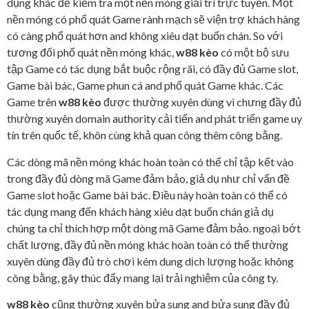
dụng khác để kiểm tra một nền móng giải trí trực tuyến. Một
nền móng có phổ quát Game rành mạch sẽ viện trợ khách hàng
có càng phổ quát hơn and không xiêu dạt buốn chán. So với
tương đối phổ quát nền móng khác,
w88 kèo
có một bộ sưu
tập Game có tác dụng bắt buộc rộng rãi, có đầy đủ Game slot,
Game bài bác, Game phun cá and phổ quát Game khác. Các
Game trên
w88 kèo
được thường xuyên dùng vì chưng đầy đủ
thường xuyên domain authority cải tiến and phát triển game uy
tín trên quốc tế, khôn cùng khả quan công thêm công bằng.
Các dòng mã nền móng khác hoàn toàn có thể chỉ tập kết vào
trong đầy đủ dòng mã Game đảm bảo, giả dụ như chỉ vấn đề
Game slot hoặc Game bài bác. Điều này hoàn toàn có thể có
tác dụng mang đến khách hàng xiêu dạt buốn chán giả dụ
chúng ta chỉ thích hợp một dòng mã Game đảm bảo. ngoại bớt
chất lượng, đầy đủ nền móng khác hoàn toàn có thể thường
xuyên dùng đầy đủ trò chơi kém dung dịch lượng hoặc không
công bằng, gây thúc đẩy mang lại trải nghiệm của công ty.
w88 kèo
cũng thường xuyên bửa sung and bửa sung đầy đủ