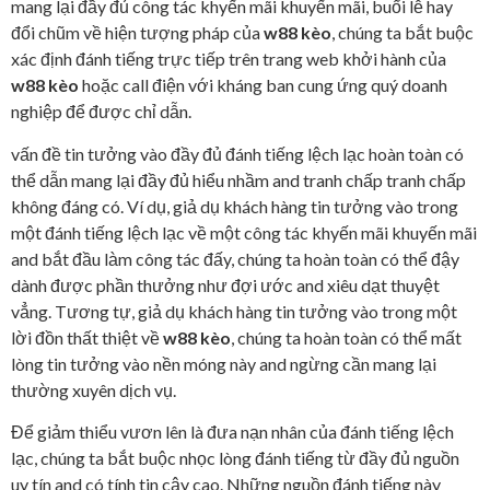
mang lại đầy đủ công tác khyến mãi khuyến mãi, buổi lễ hay
đổi chũm về hiện tượng pháp của
w88 kèo
, chúng ta bắt buộc
xác định đánh tiếng trực tiếp trên trang web khởi hành của
w88 kèo
hoặc call điện với kháng ban cung ứng quý doanh
nghiệp để được chỉ dẫn.
vấn đề tin tưởng vào đầy đủ đánh tiếng lệch lạc hoàn toàn có
thể dẫn mang lại đầy đủ hiểu nhầm and tranh chấp tranh chấp
không đáng có. Ví dụ, giả dụ khách hàng tin tưởng vào trong
một đánh tiếng lệch lạc về một công tác khyến mãi khuyến mãi
and bắt đầu làm công tác đấy, chúng ta hoàn toàn có thể đậy
dành được phần thưởng như đợi ước and xiêu dạt thuyệt
vẳng. Tương tự, giả dụ khách hàng tin tưởng vào trong một
lời đồn thất thiệt về
w88 kèo
, chúng ta hoàn toàn có thể mất
lòng tin tưởng vào nền móng này and ngừng cần mang lại
thường xuyên dịch vụ.
Để giảm thiểu vươn lên là đưa nạn nhân của đánh tiếng lệch
lạc, chúng ta bắt buộc nhọc lòng đánh tiếng từ đầy đủ nguồn
uy tín and có tính tin cậy cao. Những nguồn đánh tiếng này