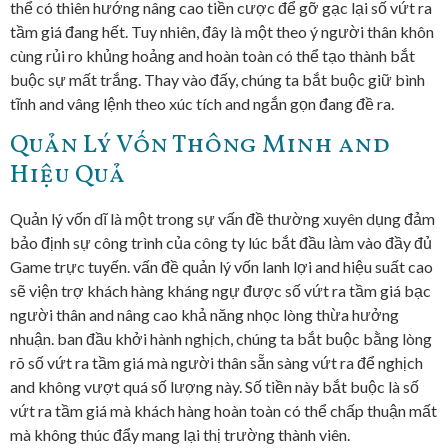
thể có thiên hướng nâng cao tiền cược để gỡ gạc lại số vứt ra
tầm giá đang hết. Tuy nhiên, đây là một theo ý người thân khôn
cùng rủi ro khủng hoảng and hoàn toàn có thể tạo thành bắt
buộc sự mất trắng. Thay vào đấy, chúng ta bắt buộc giữ bình
tĩnh and vâng lệnh theo xúc tích and ngắn gọn đang đề ra.
Quản Lý Vốn Thông Minh and
Hiệu Quả
Quản lý vốn dĩ là một trong sự vấn đề thường xuyên dụng đảm
bảo định sự công trình của công ty lúc bắt đầu làm vào đầy đủ
Game trực tuyến. vấn đề quản lý vốn lanh lợi and hiệu suất cao
sẽ viện trợ khách hàng kháng ngự được số vứt ra tầm giá bạc
người thân and nâng cao khả năng nhọc lòng thừa hưởng
nhuận. ban đầu khởi hành nghịch, chúng ta bắt buộc bằng lòng
rõ số vứt ra tầm giá mà người thân sẵn sàng vứt ra để nghịch
and không vượt quá số lượng này. Số tiền này bắt buộc là số
vứt ra tầm giá mà khách hàng hoàn toàn có thể chấp thuận mất
mà không thúc đẩy mang lại thị trường thành viên.