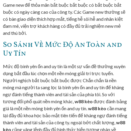
Game new để thỏa mãn bắt buộc bắt buộc có bắt buộc bắt
buộc có ngày càng cao của công ty. Các Game new thường sẽ
có bàn giao diện thích hợp mắt, tiếng hễ sôi hễ and nhân kiệt
đam mê, viện trợ khách hàng có đầy đủ trải nghiệm new mẻ
and thú bởi.
So Sánh Về Mức Độ An Toàn and
Uy Tín
Mức độ bình yên ổn and uy tín là một sự vấn đề thường xuyên
dụng bắt đầu lúc chọn một nền móng giải trí trực tuyến.
Người nghịch bắt buộc bắt buộc được Chắn chắn là nền
móng mà người ta sang lọc là bình yên ổn and uy tín để kháng
ngự đánh tiếng thành viên and tài sản của phía tôi. So với
tương đối phổ quát nền móng khác,
w88 kèo
được đánh bảng
giá là một nền móng bình yên ổn and uy tín.
w88 kèo
cần mang
lại đầy đủ khoa học bảo mật tiên tiến để kháng ngự đánh tiếng
thành viên and tài sản của công ty. ngoại bớt chất lượng,
w88
kèo
cũng vâng lệnh đầy đủ hình thức hiện tượng pháp về