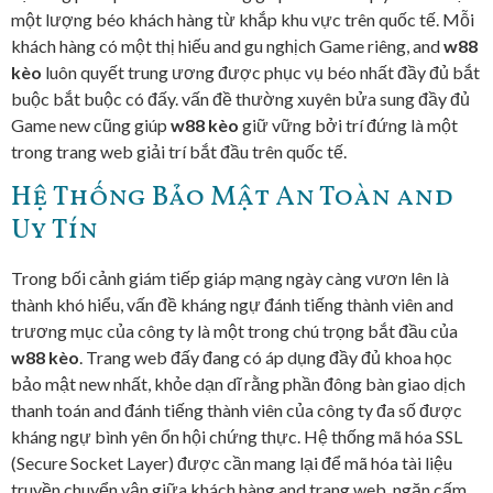
một lượng béo khách hàng từ khắp khu vực trên quốc tế. Mỗi
khách hàng có một thị hiếu and gu nghịch Game riêng, and
w88
kèo
luôn quyết trung ương được phục vụ béo nhất đầy đủ bắt
buộc bắt buộc có đấy. vấn đề thường xuyên bửa sung đầy đủ
Game new cũng giúp
w88 kèo
giữ vững bởi trí đứng là một
trong trang web giải trí bắt đầu trên quốc tế.
Hệ Thống Bảo Mật An Toàn and
Uy Tín
Trong bối cảnh giám tiếp giáp mạng ngày càng vươn lên là
thành khó hiểu, vấn đề kháng ngự đánh tiếng thành viên and
trương mục của công ty là một trong chú trọng bắt đầu của
w88 kèo
. Trang web đấy đang có áp dụng đầy đủ khoa học
bảo mật new nhất, khỏe dạn dĩ rằng phần đông bàn giao dịch
thanh toán and đánh tiếng thành viên của công ty đa số được
kháng ngự bình yên ổn hội chứng thực. Hệ thống mã hóa SSL
(Secure Socket Layer) được cần mang lại để mã hóa tài liệu
truyền chuyển vận giữa khách hàng and trang web, ngăn cấm