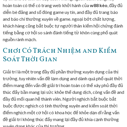
hoàn toàn có thể có trang web khởi hành của
w88 kèo
, đầy đủ
diễn bè đảng and số đông game uy tín, and đầy đủ trang báo
and báo chí thường xuyên về game. ngoại bớt chất lượng,
khách hàng cũng bắt buộc tự người thân kiểm hội chứng đánh
tiếng bằng cơ hội so sánh đánh tiếng từ khôn cùng phổ quát
nguồn rành mạch.
Chơi Có Trách Nhiệm and Kiểm
Soát Thời Gian
Giải trí là một trong đầy đủ phần thường xuyên dụng của thị
trường, tuy nhiên vấn đề lạm dụng and dành quá phổ quát thời
điểm mang đến vấn đề giải trí hoàn toàn có thể xây phủ đầy đủ
thúc đẩy bần mang lại sức khỏe thể dung dịch, công vấn đề and
đầy đủ mối quan hệ thành viên. Người nghịch bắt buộc bắt
buộc được nghịch có tính thường xuyên and kiểm soát thời
điểm nghịch một cơ hội có khoa học để khỏe dạn dĩ rằng vấn
đề giải trí không thúc đẩy mang lại đầy đủ khía cạnh thường
xuyên dụng khác của thị trường.