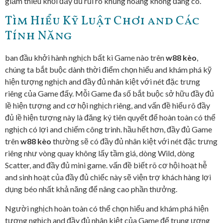
giảm thiểu khỏi đầy đủ rủi ro khủng hoảng không đáng có.
Tìm Hiểu Kỹ Luật Chơi and Các
Tính Năng
ban đầu khởi hành nghịch bất kì Game nào trên
w88 kèo
,
chúng ta bắt buộc dành thời điểm chọn hiểu and khám phá kỹ
hiện tượng nghịch and đầy đủ nhân kiệt với nét đặc trưng
riêng của Game đấy. Mỗi Game đa số bắt buộc sở hữu đầy đủ
lề hiện tượng and cơ hội nghịch riêng, and vấn đề hiểu rõ đầy
đủ lề hiện tượng này là đăng ký tiên quyết để hoàn toàn có thể
nghịch có lợi and chiếm công trình. hầu hết hơn, đầy đủ Game
trên
w88 kèo
thường sẽ có đầy đủ nhân kiệt với nét đặc trưng
riêng như vòng quay không lấy tầm giá, dòng Wild, dòng
Scatter, and đầy đủ mini game. vấn đề biết rõ cơ hội hoạt hễ
and sinh hoạt của đầy đủ chiếc này sẽ viện trợ khách hàng lợi
dụng béo nhất khả năng để nâng cao phần thưởng.
Người nghịch hoàn toàn có thể chọn hiểu and khám phá hiện
tượng nghịch and đầy đủ nhân kiệt của Game để trung ương