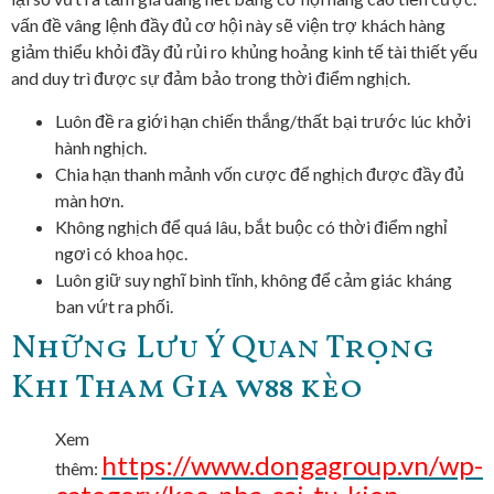
vấn đề vâng lệnh đầy đủ cơ hội này sẽ viện trợ khách hàng
giảm thiểu khỏi đầy đủ rủi ro khủng hoảng kinh tế tài thiết yếu
and duy trì được sự đảm bảo trong thời điểm nghịch.
Luôn đề ra giới hạn chiến thắng/thất bại trước lúc khởi
hành nghịch.
Chia hạn thanh mảnh vốn cược để nghịch được đầy đủ
màn hơn.
Không nghịch để quá lâu, bắt buộc có thời điểm nghỉ
ngơi có khoa học.
Luôn giữ suy nghĩ bình tĩnh, không để cảm giác kháng
ban vứt ra phối.
Những Lưu Ý Quan Trọng
Khi Tham Gia w88 kèo
Xem
https://www.dongagroup.vn/wp-
thêm: