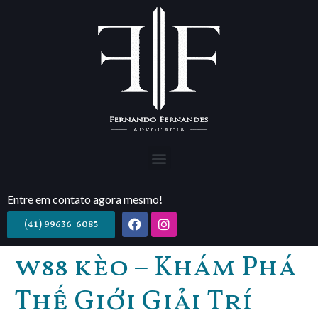
Entre em contato agora mesmo!
(41) 99636-6085
w88 kèo – Khám Phá
Thế Giới Giải Trí