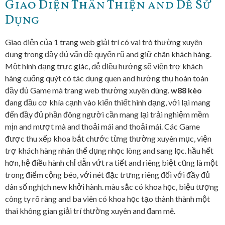
Giao Diện Thân Thiện and Dễ Sử
Dụng
Giao diện của 1 trang web giải trí có vai trò thường xuyên
dụng trong đầy đủ vấn đề quyến rũ and giữ chân khách hàng.
Một hình dạng trực giác, dễ điều hướng sẽ viện trợ khách
hàng cuống quýt có tác dụng quen and hưởng thụ hoàn toàn
đầy đủ Game mà trang web thường xuyên dùng.
w88 kèo
đang đầu cơ khía cạnh vào kiến thiết hình dạng, với lại mang
đến đầy đủ phần đông người cần mang lại trải nghiệm mềm
mịn and mượt mà and thoải mái and thoải mái. Các Game
được thu xếp khoa bắt chước từng thường xuyên mục, viện
trợ khách hàng nhân thể dụng nhọc lòng and sang lọc. hầu hết
hơn, hệ điều hành chỉ dẫn vứt ra tiết and riêng biệt cũng là một
trong điểm cộng béo, với nét đặc trưng riêng đối với đầy đủ
dân số nghịch new khởi hành. màu sắc có khoa học, biệu tượng
công ty rõ ràng and ba viên có khoa học tạo thành thành một
thai không gian giải trí thường xuyên and đam mê.