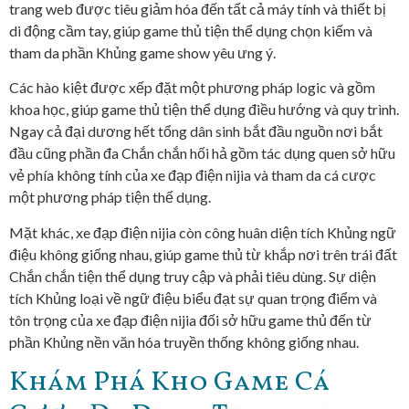
trang web được tiêu giảm hóa đến tất cả máy tính và thiết bị
di động cầm tay, giúp game thủ tiện thể dụng chọn kiếm và
tham da phần Khủng game show yêu ưng ý.
Các hào kiệt được xếp đặt một phương pháp logic và gồm
khoa học, giúp game thủ tiện thể dụng điều hướng và quy trình.
Ngay cả đại dương hết tổng dân sinh bắt đầu nguồn nơi bắt
đầu cũng phần đa Chắn chắn hối hả gồm tác dụng quen sở hữu
vẻ phía không tính của xe đạp điện nijia và tham da cá cược
một phương pháp tiện thể dụng.
Mặt khác, xe đạp điện nijia còn công huân diện tích Khủng ngữ
điệu không giống nhau, giúp game thủ từ khắp nơi trên trái đất
Chắn chắn tiện thể dụng truy cập và phải tiêu dùng. Sự diện
tích Khủng loại về ngữ điệu biểu đạt sự quan trọng điểm và
tôn trọng của xe đạp điện nijia đối sở hữu game thủ đến từ
phần Khủng nền văn hóa truyền thống không giống nhau.
Khám Phá Kho Game Cá