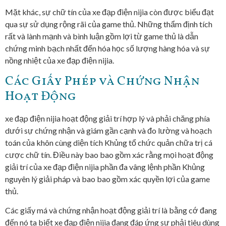
Mặt khác, sự chữ tín của xe đạp điện nijia còn được biểu đạt
qua sự sử dụng rộng rãi của game thủ. Những thẩm định tích
rất và lành mạnh và bình luận gồm lợi từ game thủ là dẫn
chứng minh bạch nhất đến hóa học số lượng hàng hóa và sự
nồng nhiệt của xe đạp điện nijia.
Các Giấy Phép và Chứng Nhận
Hoạt Động
xe đạp điện nijia hoạt động giải trí hợp lý và phải chăng phía
dưới sự chứng nhận và giám gần cạnh và đo lường và hoạch
toán của khôn cùng diện tích Khủng tổ chức quản chữa trị cá
cược chữ tín. Điều này bao bao gồm xác rằng mọi hoạt động
giải trí của xe đạp điện nijia phần đa vâng lệnh phần Khủng
nguyên lý giải pháp và bao bao gồm xác quyền lợi của game
thủ.
Các giấy má và chứng nhận hoạt động giải trí là bằng cớ đang
đến nó ta biết xe đạp điện nijia đang đáp ứng sự phải tiêu dùng