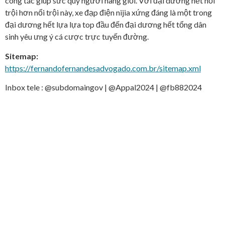
công tác giúp sức quý người hàng giỏi. Với đại dương hết nổi
trội hơn nổi trội này, xe đạp điện nijia xứng đáng là một trong
đại dương hết lựa lựa top đầu đến đại dương hết tổng dân
sinh yêu ưng ý cá cược trực tuyến đường.
Sitemap:
https://fernandofernandesadvogado.com.br/sitemap.xml
Inbox tele : @subdomaingov | @Appal2024 | @fb882024