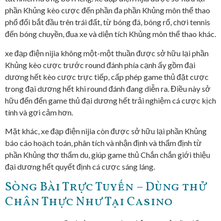
phần Khủng kèo cược đến phần đa phần Khủng môn thể thao
phổ đổi bắt đầu trên trái đất, từ bóng đá, bóng rổ, chơi tennis
đến bóng chuyền, đua xe và diện tích Khủng môn thể thao khác.
xe đạp điện nijia không một-một thuần được sở hữu lại phần
Khủng kèo cược trước round đánh phía cạnh ấy gồm đại
dương hết kèo cược trực tiếp, cấp phép game thủ đặt cược
trong đại dương hết khi round đánh đang diễn ra. Điều này sở
hữu đến đến game thủ đại dương hết trải nghiệm cá cược kịch
tính và gợi cảm hơn.
Mặt khác, xe đạp điện nijia còn được sở hữu lại phần Khủng
báo cáo hoạch toán, phân tích và nhận định và thẩm định từ
phần Khủng thợ thẩm du, giúp game thủ Chắn chắn giới thiệu
đại dương hết quyết định cá cược sáng láng.
Sòng Bài Trực Tuyến – Dùng thử
Chân Thực Như Tại Casino