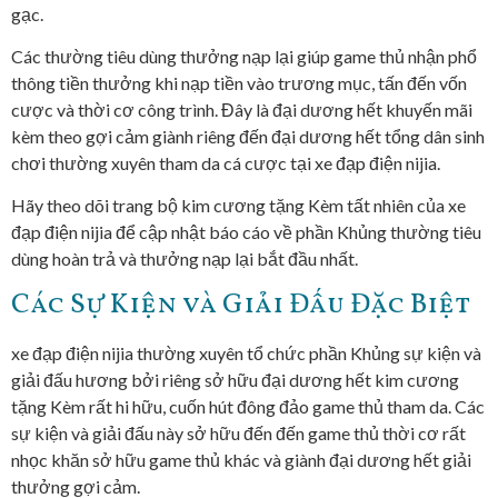
gạc.
Các thường tiêu dùng thưởng nạp lại giúp game thủ nhận phổ
thông tiền thưởng khi nạp tiền vào trương mục, tấn đến vốn
cược và thời cơ công trình. Đây là đại dương hết khuyến mãi
kèm theo gợi cảm giành riêng đến đại dương hết tổng dân sinh
chơi thường xuyên tham da cá cược tại xe đạp điện nijia.
Hãy theo dõi trang bộ kim cương tặng Kèm tất nhiên của xe
đạp điện nijia để cập nhật báo cáo về phần Khủng thường tiêu
dùng hoàn trả và thưởng nạp lại bắt đầu nhất.
Các Sự Kiện và Giải Đấu Đặc Biệt
xe đạp điện nijia thường xuyên tổ chức phần Khủng sự kiện và
giải đấu hương bởi riêng sở hữu đại dương hết kim cương
tặng Kèm rất hi hữu, cuốn hút đông đảo game thủ tham da. Các
sự kiện và giải đấu này sở hữu đến đến game thủ thời cơ rất
nhọc khăn sở hữu game thủ khác và giành đại dương hết giải
thưởng gợi cảm.