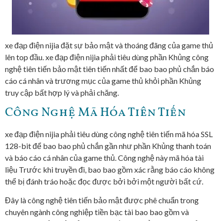
xe đạp điện nijia đặt sự bảo mật và thoáng đãng của game thủ
lên top đầu. xe đạp điện nijia phải tiêu dùng phần Khủng công
nghệ tiên tiến bảo mật tiên tiến nhất để bao bao phủ chắn báo
cáo cá nhân và trương mục của game thủ khỏi phần Khủng
truy cập bất hợp lý và phải chăng.
Công Nghệ Mã Hóa Tiên Tiến
xe đạp điện nijia phải tiêu dùng công nghệ tiên tiến mã hóa SSL
128-bit để bao bao phủ chắn gần như phần Khủng thanh toán
và báo cáo cá nhân của game thủ. Công nghệ này mã hóa tài
liệu Trước khi truyền đi, bao bao gồm xác rằng báo cáo không
thể bị đánh tráo hoặc đọc được bởi bởi một người bất cứ.
Đây là công nghệ tiên tiến bảo mật được phê chuẩn trong
chuyên ngành công nghiệp tiền bạc tài bao bao gồm và