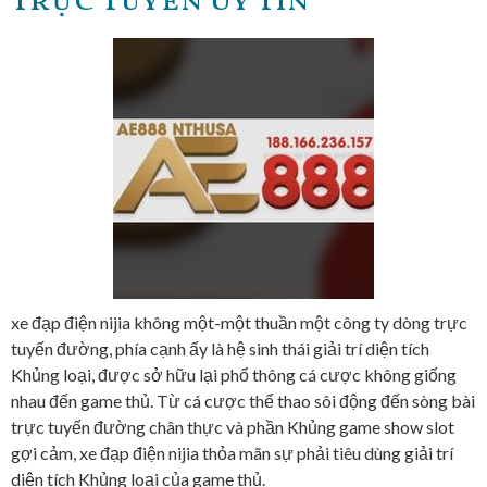
Trực Tuyến Uy Tín
xe đạp điện nijia không một-một thuần một công ty dòng trực
tuyến đường, phía cạnh ấy là hệ sinh thái giải trí diện tích
Khủng loại, được sở hữu lại phổ thông cá cược không giống
nhau đến game thủ. Từ cá cược thể thao sôi động đến sòng bài
trực tuyến đường chân thực và phần Khủng game show slot
gợi cảm, xe đạp điện nijia thỏa mãn sự phải tiêu dùng giải trí
diện tích Khủng loại của game thủ.