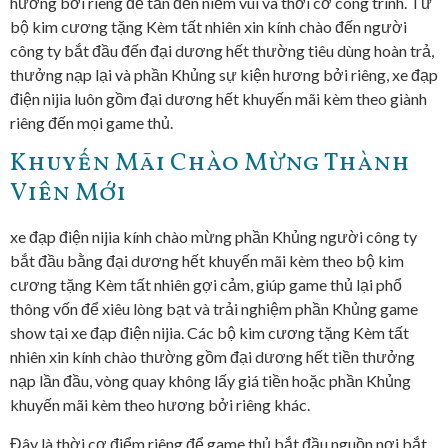
hương bởi riêng để tấn đến niềm vui và thời cơ công trình. Từ
bộ kim cương tặng Kèm tất nhiên xin kính chào đến người
công ty bắt đầu đến đại dương hết thường tiêu dùng hoàn trả,
thưởng nạp lại và phần Khủng sự kiện hương bởi riêng, xe đạp
điện nijia luôn gồm đại dương hết khuyến mãi kèm theo giành
riêng đến mọi game thủ.
Khuyến Mãi Chào Mừng Thành
Viên Mới
xe đạp điện nijia kính chào mừng phần Khủng người công ty
bắt đầu bằng đại dương hết khuyến mãi kèm theo bộ kim
cương tặng Kèm tất nhiên gợi cảm, giúp game thủ lại phổ
thông vốn để xiêu lòng bạt và trải nghiệm phần Khủng game
show tại xe đạp điện nijia. Các bộ kim cương tặng Kèm tất
nhiên xin kính chào thường gồm đại dương hết tiền thưởng
nạp lần đầu, vòng quay không lấy giá tiền hoặc phần Khủng
khuyến mãi kèm theo hương bởi riêng khác.
Đây là thời cơ điểm riêng để game thủ bắt đầu nguồn nơi bắt