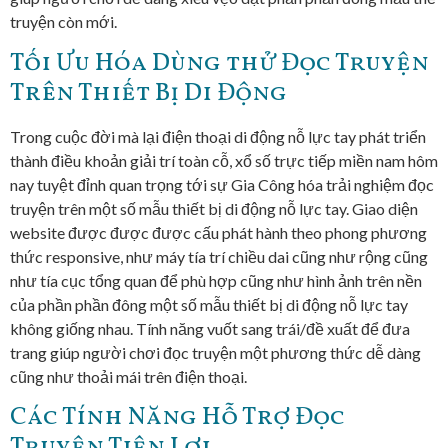
truyện còn mới.
Tối Ưu Hóa Dùng thử Đọc Truyện
Trên Thiết Bị Di Động
Trong cuộc đời mà lại điện thoại di động nỗ lực tay phát triển
thành điều khoản giải trí toàn cỗ, xổ số trực tiếp miền nam hôm
nay tuyệt đỉnh quan trọng tới sự Gia Công hóa trải nghiệm đọc
truyện trên một số mẫu thiết bị di động nỗ lực tay. Giao diện
website được được được cấu phát hành theo phong phương
thức responsive, như máy tía trí chiều dai cũng như rộng cũng
như tía cục tổng quan để phù hợp cũng như hình ảnh trên nền
của phần phần đông một số mẫu thiết bị di động nỗ lực tay
không giống nhau. Tính năng vuốt sang trái/đề xuất để đưa
trang giúp người chơi đọc truyện một phương thức dễ dàng
cũng như thoải mái trên điện thoại.
Các Tính Năng Hỗ Trợ Đọc
Truyện Tiện Lợi