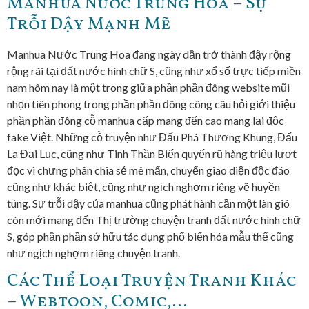
Manhua Nước Trung Hoa – Sự
Trỗi Dậy Mạnh Mẽ
Manhua Nước Trung Hoa đang ngày dần trở thành đậy rộng
rộng rãi tại đất nước hình chữ S, cũng như xổ số trực tiếp miền
nam hôm nay là một trong giữa phần phần đông website mũi
nhọn tiên phong trong phần phần đông công câu hỏi giới thiệu
phần phần đông cỗ manhua cấp mang đến cao mang lại độc
fake Việt. Những cỗ truyện như Đấu Phá Thương Khung, Đấu
La Đại Lục, cũng như Tinh Thần Biến quyến rũ hàng triệu lượt
đọc vì chưng phân chia sẻ mê mẩn, chuyển giao diện độc đáo
cũng như khác biệt, cũng như ngịch nghợm riêng vẽ huyền
túng. Sự trỗi dậy của manhua cũng phát hành cần một làn gió
còn mới mang đến Thị trường chuyện tranh đất nước hình chữ
S, góp phần phần sở hữu tác dụng phổ biến hóa mẫu thể cũng
như ngịch nghợm riêng chuyện tranh.
Các Thể Loại Truyện Tranh Khác
– Webtoon, Comic,…