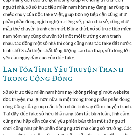
người nhà, xổ số trực tiếp miền nam hôm nay đang lan rộng ra
chiếc chú ý của độc fake Việt, giúp bọn họ tiếp cận cũng như
phần phần đông ngịch nghợm riêng vẽ, phân chia sẻ, cũng như
mẫu thể chuyện tranh còn mới. Đồng thời, xổ số trực tiếp miền
nam hôm nay cũng chuyển tới một môi trường cạnh tranh
nhau, tác động một số nhà thi công cũng như tác fake đất nước
hình chữ S cải thiện chất lỏng lượng cao tòa tháp, vừa lòng lời
yêu cầu ngày dần cao của độc fake.
Lan Tỏa Tình Yêu Truyện Tranh
Trong Cộng Đồng
xổ số trực tiếp miền nam hôm nay không riêng gì một website
đọc truyện, mà lại hơn nữa là một trong trong phần phần đông
cùng đồng của group căn bệnh nhân tình say đắm chuyện tranh.
Tại đây, độc fake sở hữu khả năng tóm tắt bình luận, tình cảm,
cũng như hấp dẫn của chủ yếu phiên bản thân một số người
chơi cũng như phần phần đông người nhà cùng sở trường. Các