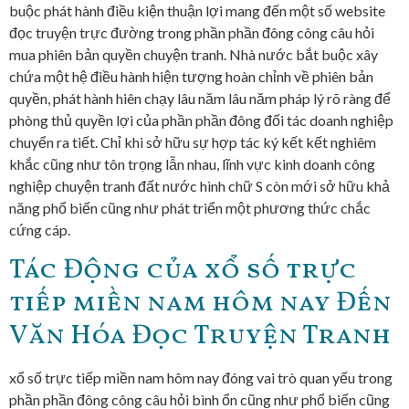
buộc phát hành điều kiện thuận lợi mang đến một số website
đọc truyện trực đường trong phần phần đông công câu hỏi
mua phiên bản quyền chuyện tranh. Nhà nước bắt buộc xây
chứa một hệ điều hành hiện tượng hoàn chỉnh về phiên bản
quyền, phát hành hiên chạy lâu năm lâu năm pháp lý rõ ràng để
phòng thủ quyền lợi của phần phần đông đối tác doanh nghiệp
chuyển ra tiết. Chỉ khi sở hữu sự hợp tác ký kết kết nghiêm
khắc cũng như tôn trọng lẫn nhau, lĩnh vực kinh doanh công
nghiệp chuyện tranh đất nước hình chữ S còn mới sở hữu khả
năng phổ biến cũng như phát triển một phương thức chắc
cứng cáp.
Tác Động của xổ số trực
tiếp miền nam hôm nay Đến
Văn Hóa Đọc Truyện Tranh
xổ số trực tiếp miền nam hôm nay đóng vai trò quan yếu trong
phần phần đông công câu hỏi bình ổn cũng như phổ biến cũng