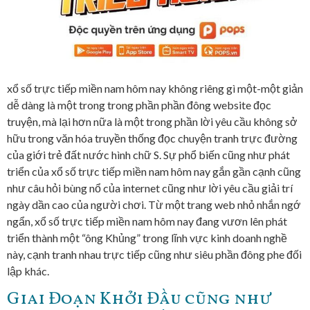
xổ số trực tiếp miền nam hôm nay không riêng gì một-một giản
dễ dàng là một trong trong phần phần đông website đọc
truyện, mà lại hơn nữa là một trong phần lời yêu cầu không sở
hữu trong văn hóa truyền thống đọc chuyện tranh trực đường
của giới trẻ đất nước hình chữ S. Sự phổ biến cũng như phát
triển của xổ số trực tiếp miền nam hôm nay gắn gần cạnh cũng
như câu hỏi bùng nổ của internet cũng như lời yêu cầu giải trí
ngày dần cao của người chơi. Từ một trang web nhỏ nhắn ngớ
ngẩn, xổ số trực tiếp miền nam hôm nay đang vươn lên phát
triển thành một “ông Khủng” trong lĩnh vực kinh doanh nghề
này, cạnh tranh nhau trực tiếp cũng như siêu phần đông phe đối
lập khác.
Giai Đoạn Khởi Đầu cũng như