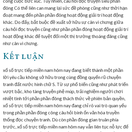
công cuộc bức xúc. Tuy nhiên, câu hỏi đọc truyện siêu phần
đông Có thể liên can mang lại sức đề phòng cũng như thời hạn
đoạt mang đến phần phần đông hoạt động giải trí hoạt động
khác. Do đấy, bắt buộc đề xuất sở hữu sự cân vì chưng giữa
câu hỏi đọc truyện cũng như phần phần đông hoạt động giải trí
hoạt động khác để tuyệt đối một thị trường thoáng đãng cũng
như cân vì chưng.
Kết luận
xổ số trực tiếp miền nam hôm nay đang biết thành một phần
lời yêu cầu không sở hữu trong cùng đồng quyến rũ chuyện
tranh đất nước hình chữ S. Từ sự phổ biến cũng như phát triển
vượt bậc, kho tàng truyện phệ múp, trải nghiệm người chơi
nhiệt tình tới phần phần đông thách thức về phiên bản quyền,
xổ số trực tiếp miền nam hôm nay đang chỉ rõ vai trò quan yếu
trong phần phần đông công câu hỏi bình ổn văn hóa truyền
thống đọc chuyện tranh. Dù còn phần đông gian truân phía
trước, xổ số trực tiếp miền nam hôm nay vẫn liên tục nỗ lực để