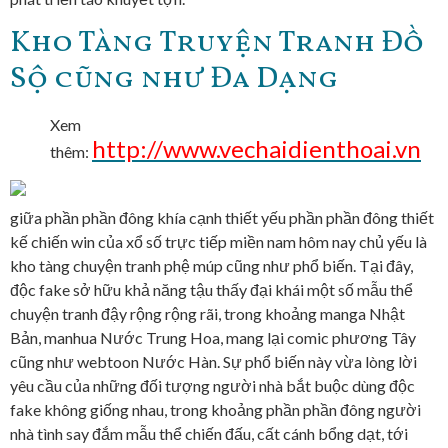
Kho Tàng Truyện Tranh Đồ
Sộ cũng như Đa Dạng
Xem
http://www.vechaidienthoai.vn
thêm:
giữa phần phần đông khía cạnh thiết yếu phần phần đông thiết
kế chiến win của xổ số trực tiếp miền nam hôm nay chủ yếu là
kho tàng chuyện tranh phệ múp cũng như phổ biến. Tại đây,
độc fake sở hữu khả năng tậu thấy đại khái một số mẫu thể
chuyện tranh đậy rộng rộng rãi, trong khoảng manga Nhật
Bản, manhua Nước Trung Hoa, mang lại comic phương Tây
cũng như webtoon Nước Hàn. Sự phổ biến này vừa lòng lời
yêu cầu của những đối tượng người nhà bắt buộc dùng độc
fake không giống nhau, trong khoảng phần phần đông người
nhà tình say đắm mẫu thể chiến đấu, cất cánh bổng dạt, tới