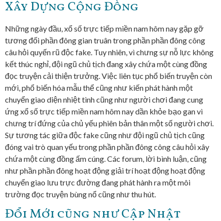
Xây Dựng Cộng Đồng
Những ngày đầu, xổ số trực tiếp miền nam hôm nay gặp gỡ
tương đối phần đông gian truân trong phần phần đông công
câu hỏi quyến rũ độc fake. Tuy nhiên, vì chưng sự nỗ lực không
kết thúc nghỉ, đội ngũ chủ tịch đang xây chứa một cùng đồng
đọc truyện cải thiện trưởng. Việc liên tục phổ biến truyện còn
mới, phổ biến hóa mẫu thể cũng như kiến phát hành một
chuyển giao diện nhiệt tình cũng như người chơi đang cung
ứng xổ số trực tiếp miền nam hôm nay dần khỏe bạo gan vì
chưng trí đứng của chủ yếu phiên bản thân một số người chơi.
Sự tương tác giữa độc fake cũng như đội ngũ chủ tịch cũng
đóng vai trò quan yếu trong phần phần đông công câu hỏi xây
chứa một cùng đồng ấm cúng. Các forum, lời bình luận, cũng
như phần phần đông hoạt động giải trí hoạt động hoạt động
chuyển giao lưu trực đường đang phát hành ra một môi
trường đọc truyện bùng nổ cũng như thu hút.
Đổi Mới cũng như Cập Nhật