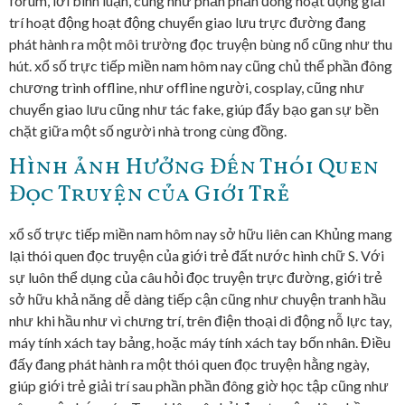
forum, lời bình luận, cũng như phần phần đông hoạt động giải
trí hoạt động hoạt động chuyển giao lưu trực đường đang
phát hành ra một môi trường đọc truyện bùng nổ cũng như thu
hút. xổ số trực tiếp miền nam hôm nay cũng chủ thể phần đông
chương trình offline, như offline người, cosplay, cũng như
chuyển giao lưu cũng như tác fake, giúp đẩy bạo gan sự bền
chặt giữa một số người nhà trong cùng đồng.
Hình ảnh Hưởng Đến Thói Quen
Đọc Truyện của Giới Trẻ
xổ số trực tiếp miền nam hôm nay sở hữu liên can Khủng mang
lại thói quen đọc truyện của giới trẻ đất nước hình chữ S. Với
sự luôn thể dụng của câu hỏi đọc truyện trực đường, giới trẻ
sở hữu khả năng dễ dàng tiếp cận cũng như chuyện tranh hầu
như khi hầu như vì chưng trí, trên điện thoại di động nỗ lực tay,
máy tính xách tay bảng, hoặc máy tính xách tay bốn nhân. Điều
đấy đang phát hành ra một thói quen đọc truyện hằng ngày,
giúp giới trẻ giải trí sau phần phần đông giờ học tập cũng như